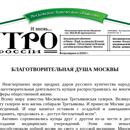
БЛАГОТВОРИТЕЛЬНАЯ ДУША МОСКВЫ
еисчерпаемо море щедрых даров русского купечества народу
лаготворительная деятельность купцов распространялась на мног
феры общественной жизни.
сему миру известна Московская Третьяковская галерея. Велику
ту галерею всю жизнь собирали Третьяковы. И принесли Москве д
есценный. И еще капитал оставили с усадьбой и завещанием
хранить, продолжать и - доступ бесплатный всем".
ктивно соревновались купцы друг с другом из-за чести в дел
создания медицинских учереждений. Этим они немал
пособствовали доброй молве по свету о русской медицине. Мног