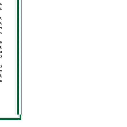
я,
,
,
,
ч
ие
а
,
ли
0
я
х
,
о