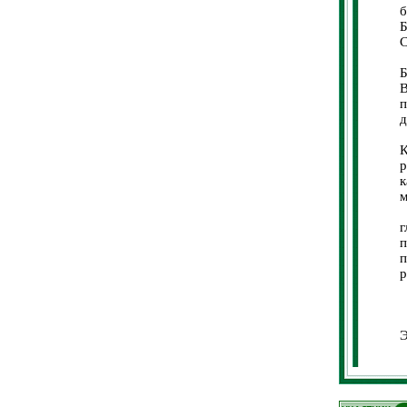
б
С
Н
Б
В
п
д
К
К
р
к
м
г
п
р
Э