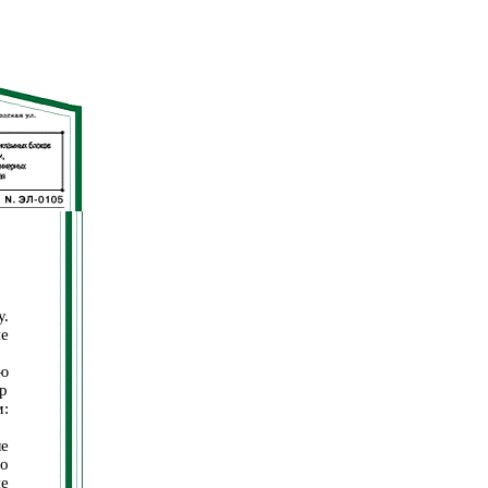
.
ие
ю
ар
:
е
о
ие