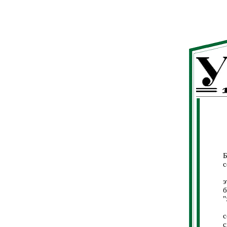
Н
Б
с
В
э
б
"
А
с