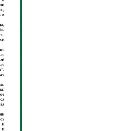
но
ь,
ным
да,
8%.
ть
хи
ще
ые
ной
ые
я”,
де
и,
ия:
ное
ся
ая
Они
ись
о и
 и