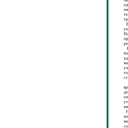
о
п
те
тр
Вн
ум
Н
п
ре
В
б
уд
м
уч
т
ст
О
вр
де
о
у
ни
На
по
ме
с