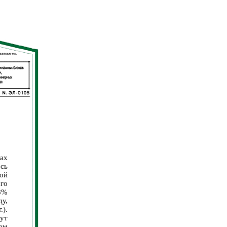
ах
сь
ой
го
8%
ду,
).
ут
ем