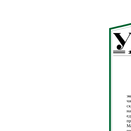
Н
э
ч
с
н
ед
п
М
п