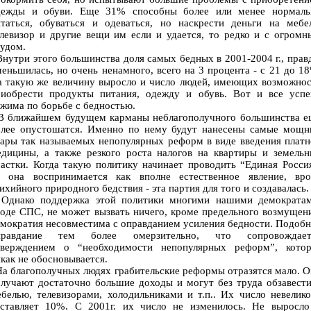
дежды и обуви. Еще 31% способны более или менее нормаль
итаться, обуваться и одеваться, но наскрести деньги на мебел
левизор и другие вещи им если и удается, то редко и с огром
удом.
утри этого большинства доля самых бедных в 2001-2004 г., прав
еньшилась, но очень ненамного, всего на 3 процента - с 21 до 1
а такую же величину выросло и число людей, имеющих возможнос
риобрести продукты питания, одежду и обувь. Вот и все успе
жима по борьбе с бедностью.
 ближайшем будущем карманы неблагополучного большинства е
олее опустошатся. Именно по нему будут нанесены самые мощн
ары так называемых непопулярных реформ в виде введения плат
едицины, а также резкого роста налогов на квартиры и земельн
астки. Когда такую политику начинает проводить “Единая Росси
о она воспринимается как вполне естественное явление, вро
ихийного природного бедствия - эта партия для того и создавалась.
днако поддержка этой политики многими нашими демократам
оде СПС, не может вызвать ничего, кроме предельного возмущен
мократия несовместима с оправданием усиления бедности. Подоб
правдание тем более омерзительно, что сопровождает
тверждением о “необходимости непопулярных реформ”, котор
как не обосновывается.
 благополучных людях грабительские реформы отразятся мало. 
лучают достаточно большие доходы и могут без труда обзавест
белью, телевизорами, холодильниками и т.п.. Их число невелик
оставляет 10%. С 2001г. их число не изменилось. Не выросло