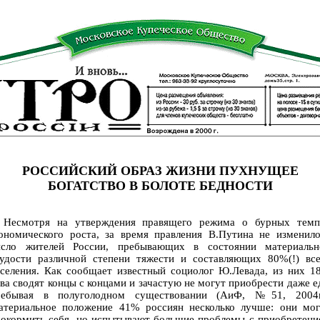
РОССИЙСКИЙ ОБРАЗ ЖИЗНИ ПУХНУЩЕЕ
БОГАТСТВО В БОЛОТЕ БЕДНОСТИ
есмотря на утверждения правящего режима о бурных темп
кономического роста, за время правления В.Путина не изменило
исло жителей России, пребывающих в состоянии материальн
кудости различной степени тяжести и составляющих 80%(!) все
аселения. Как сообщает известный социолог Ю.Левада, из них 1
ва сводят концы с концами и зачастую не могут приобрести даже е
ребывая в полуголодном существовании (АиФ, №51, 2004г.
атериальное положение 41% россиян несколько лучше: они мог
рокормить себя, но испытывают большие проблемы с приобретени