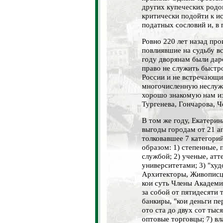
других купеческих родо
критически подойти к 
податных сословий и, в 
Ровно 220 лет назад пр
повлиявшие на судьбу вс
году дворянам были дар
право не служить быстр
России и не встречающий
многочисленную неслуж
хорошо знакомую нам из
Тургенева, Гончарова, Ч
В том же году, Екатерин
выгоды городам от 21 а
толковавшее 7 категор
образом: 1) степенные,
службой; 2) ученые, ат
университетами; 3) "худ
Архитекторы, Живописц
кои суть Члены Академи
за собой от пятидесяти 
банкиры, "кои деньги пер
ото ста до двух сот тыс
оптовые торговцы; 7) в