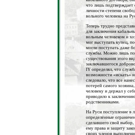
что лишь подтверждает 
личности степени свобо
вольного человека на Ру
Теперь трудно представ
для заключения кабальн
вольным человеком и хо
мог выступать купец, по
могли поступать даже бо
службы. Можно лишь по
существования этого вид
заключавшегося добров
IY определял, что служб
возможности «искать» на
следовало, что все нане
потерей самого хозяина
человеку и держал у себя
приводило к заключению
родственниками.
На Руси поступление в 
определённые ограничен
сделавшего свой выбор,
ему права и защиту зако
своих членов выполнени