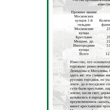
известн
Прежнее звание
Московских
купцов 1-й
Колич
гильдии
фами
Московские
2
купцы
Крестьяне
2
Мещане, др.
2
Иногородние
5
купцы
Всего
12
Известно, что основате
горожане: ремесленники
Демидовы и Мосоловы, 
здесь же: эти славные 
русских городков, по ук
земле, да и посадское с
сути были крестьяне, ещ
землю, пасли скот, держ
называлась в народе бо
преувеличением сказать
имеет крестьянское про