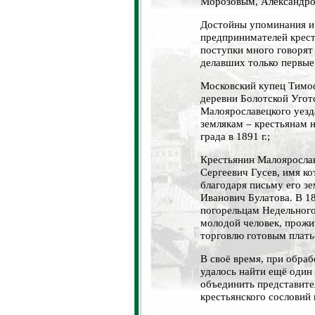
Морозовым, Александро
Достойны упоминания и 
предпринимателей крест
поступки много говорят
делавших только первые
Московский купец Тимоф
деревни Болотской Угот
Малоярославецкого уезд
землякам – крестьянам 
града в 1891 г.;
Крестьянин Малоярослав
Сергеевич Гусев, имя ко
благодаря письму его зе
Иванович Булатова. В 18
погорельцам Недельного,
молодой человек, прожи
торговлю готовым плать
В своё время, при обраб
удалось найти ещё один
объединить представите
крестьянского сословий 