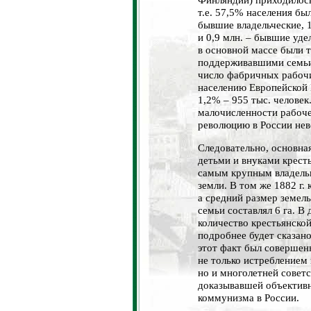
т.е. 57,5% населения бы
бывшие владельческие, 
и 0,9 млн. – бывшие уд
в основной массе были т
поддерживавшими семьи,
число фабричных рабоч
населению Европейской Р
1,2% – 955 тыс. человек
малочисленности рабочег
революцию в России не
Следовательно, основна
детьми и внуками крест
самым крупным владельц
земли. В том же 1882 г.
а средний размер земел
семьи составлял 6 га. В
количество крестьянской
подробнее будет сказан
этот факт был совершен
не только истреблением
но и многолетней советс
доказывавшей объектив
коммунизма в России.