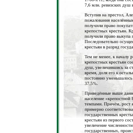
7,6 млн. ревизских душ в 
Вступив на престол, Ал
пожалования населённым
получили право покупат
крепостных крестьян. К
получили право выкупа 
Последовательно осуще
крестьян в разряд госуд
Тем не менее, к началу 
крепостных крестьян сос
душ, увеличившись за сто
время, доля его к остал
постоянно уменьшалось
37,5%.
Приведённые выше данны
население «крепостной 
темпами. Причём, рост 
примерно соответствова
государственных кресть
крестьян из первого сос
увеличение численности 
государственных, происх