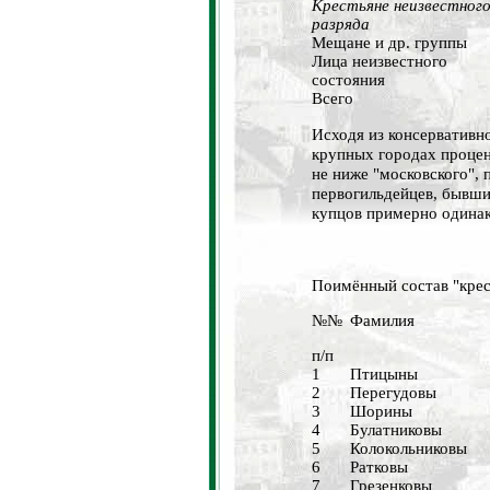
Крестьяне неизвестног
разряда
Мещане и др. группы
Лица неизвестного
состояния
Всего
Исходя из консервативн
крупных городах процен
не ниже "московского",
первогильдейцев, бывш
купцов примерно одинак
Поимённый состав "крес
№№
Фамилия
п/п
1
Птицыны
2
Перегудовы
3
Шорины
4
Булатниковы
5
Колокольниковы
6
Ратковы
7
Грезенковы