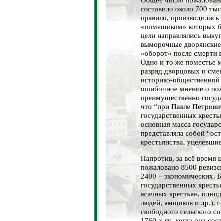
составило около 700 тыс
правило, производились
«помещиком» которых б
цели направлялись выку
выморочные дворянские
«оборот» после смерти 
Одно и то же поместье м
разряд дворцовых и смен
историко-общественной 
ошибочное мнение о по
преимущественно госуда
что “при Павле Петрови
государственных кресть
основная масса государс
представляла собой “ост
крестьянства, уцелевши
Напротив, за всё время 
пожаловано 8500 ревизс
2400 – экономических. Б
государственных кресть
ясачных крестьян, одно
людей, ямщиков и др.), 
свободного сельского со
1760-х гг., когда она со