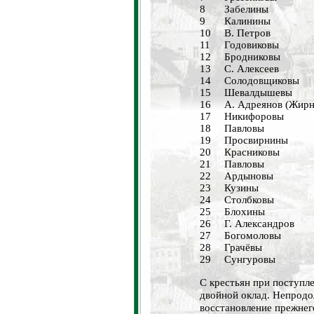
8
Забелины
9
Калинины
10
В. Петров
11
Годовиковы
12
Бродниковы
13
С. Алексеев
14
Солодовщиковы
15
Шевалдышевы
16
А. Адреянов (Жирн
17
Никифоровы
18
Павловы
19
Просвирнины
20
Красниковы
21
Павловы
22
Ардыновы
23
Кузины
24
Столбковы
25
Блохины
26
Г. Александров
27
Богомоловы
28
Грачёвы
29
Сунгуровы
С крестьян при поступле
двойной оклад. Непродо
восстановление прежнег