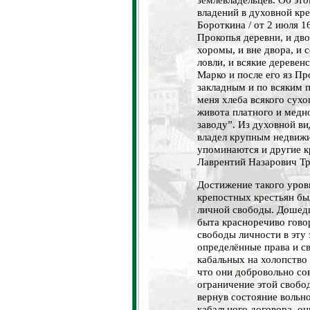
владений в духовной кр
Бороткина / от 2 июля 16
Прокопья деревни, и дво
хоромы, и вне двора, и 
ловли, и всякие деревен
Марко и после его яз Пр
закладным и по всяким 
меня хлеба всякого сухог
живота платного и медно
заводу”. Из духовной в
владел крупным недвиж
упоминаются и другие к
Лаврентий Назарович Тр
Достижение такого уров
крепостных крестьян б
личной свободы. Дошед
быта красноречиво гово
свободы личности в эту
определённые права и св
кабальных на холопство
что они добровольно со
ограничение этой свобо
вернув состояние вольн
кабального договора, о