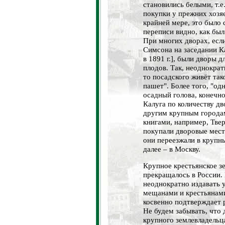
становились белыми, т.е
покупки у прежних хозяе
крайней мере, это было 
переписи видно, как был
При многих дворах, если
Симсона на заседании К
в 1891 г.], были дворы 
плодов. Так, неоднократ
то посадского живёт так
пашет". Более того, "од
осадный голова, конечн
Калуга по количеству дв
другим крупным города
книгами, например, Твер
покупали дворовые мест
они переезжали в крупны
далее – в Москву.
Крупное крестьянское з
прекращалось в России. 
неоднократно издавать у
мещанами и крестьянам
косвенно подтверждает 
Не будем забывать, что 
крупного землевладельц