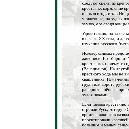
следуют сцены из крепо
крестьяне, кормление к
щенков и т.д. и т.п. Ни
униженные, на худых л
землю, еле сводя концы 
Удивительно, но такие 
в начале XX века, и до 
изучения русского "патр
Исковерканным предстаё
живописи. Вот боронит 
крестьянка, почему-то 
(Венецианов). На другой
крестного хода мы не ви
священника. Измученные
груди или вороте рубахи
распространённые приё
художниками.
Если таковы крестьяне,
строили Русь, которую 
времена викингов назва
проектировали красиве
большим и малым сёлам?