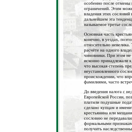
особенно после отмены 
ограничений. Этим мож
владения этих сословий 
дальнейшем эта тенденци
называемое третье сосл
Основная часть крестьян
конечно, в уездах, поэт
относительно невелика. 
расчёте на одного владе
чиновники. При этом не 
исконно принадлежали к
что высокая степень пр
неустановленного сосло
происхождении, что впр
фамилиями, часто встр
До введения налога с не
Европейской России, по
платили подушные подат
сделано купцам и имени
крестьянина или мещaни
сословию не передавалас
формальными признакам
получить наследственны