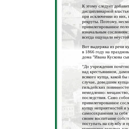
К этому следует добавит
дисциплинарной властью
при исключении из них, 
рекруты. Поэтому, несм
привилегированное пол
изначальным сословиям:
всегда ощущали неустой
Вот выдержка из речи ку
в 1866 году на празднов
дома "Ивана Кускова сы
"До учреждения почётно
над крестьянином, дамо
всякого купца, какой бы
случае, доведшим купца
гильдейских повинностей
немедленно: мещанство,
последствия. Само собою
привилегированное сосл
купцу неприятностей и у
самосохранения за себя 
своим воспитание собст
поступать на службу и п
купеческое делалось ка