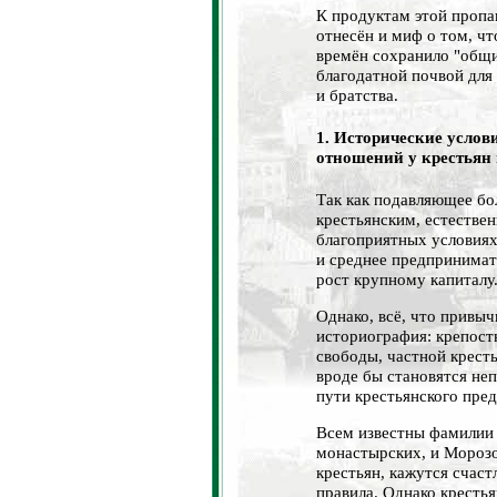
К продуктам этой пропа
отнесён и миф о том, чт
времён сохранило "общи
благодатной почвой для
и братства.
1. Исторические усло
отношений у крестьян 
Так как подавляющее бо
крестьянским, естествен
благоприятных условиях
и среднее предпринимат
рост крупному капиталу
Однако, всё, что привы
историография: крепост
свободы, частной крест
вроде бы становятся не
пути крестьянского пре
Всем известны фамилии
монастырских, и Мороз
крестьян, кажутся счас
правила. Однако кресть