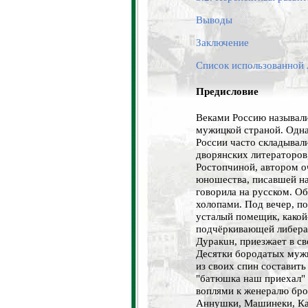
Выводы
Заключение
Список использованной
Предисловие
Веками Россию называли,
мужицкой страной. Одна
России часто складывал
дворянских литераторов
Ростопчиной, автором о
юношества, писавшей на
говорила на русском. О
холопами. Под вечер, по
усталый помещик, какой
подчёркивающей либерал
Дуракuн, приезжает в св
Десятки бородатых муж
из своих спин составить
"батюшка наш приехал" 
воплями к женералю бро
Аннушки, Мaшинeки, Кa