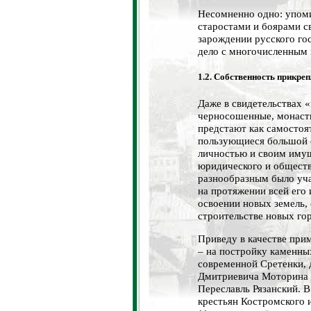
Несомненно одно: упоми
старостами и боярами св
зарождении русского го
дело с многочисленным 
1.2. Собственность прикре
Даже в свидетельствах 
черносошенные, монаст
предстают как самостоя
пользующиеся большой 
личностью и своим иму
юридического и обществ
разнообразным было уча
на протяжении всей его 
освоении новых земель,
строительстве новых го
Приведу в качестве при
– на постройку каменных
современной Сретенки, 
Дмитриевича Моторина и
Переславль Рязанский. 
крестьян Костромского и