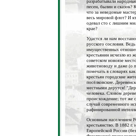
разрабатывали народные
песен, былин и сказок? 
что за неведомые мастер
весь мировой флот? И кт
одевал сто с лишним ми
крае?
Удастся ли нам восстан
русского сословия. Ведь
имущественных отношен
крестьянин исчезло из ж
советском новоязе место
животноводу и даже (о п
помечать в словарях как
крестьян городские жит
посёлковские. Деревенс
местными дерутся! "Дере
человека. Словом дерев
происхождение; тот же 
случай современного ис
рафинированной интелл
Основным населением Р
крестьянство. В 1882 г. 
Европейской России (бе
Финляндии) приходилось 