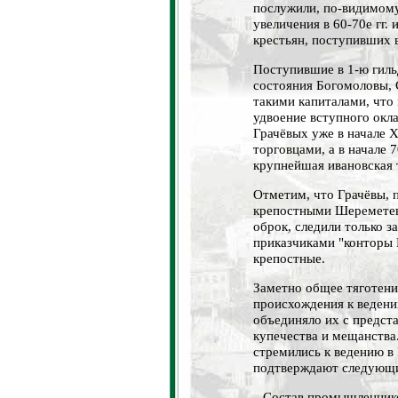
послужили, по-видимому
увеличения в 60-70е гг. 
крестьян, поступивших в
Поступившие в 1-ю гиль
состояния Богомоловы, 
такими капиталами, что
удвоение вступного окл
Грачёвых уже в начале 
торговцами, а в начале 
крупнейшая ивановская 
Отметим, что Грачёвы,
крепостными Шереметевы
оброк, следили только з
приказчиками "конторы
крепостные.
Заметно общее тяготени
происхождения к веден
объединяло их с предст
купечества и мещанства
стремились к ведению в
подтверждают следующ
Состав промышленнико