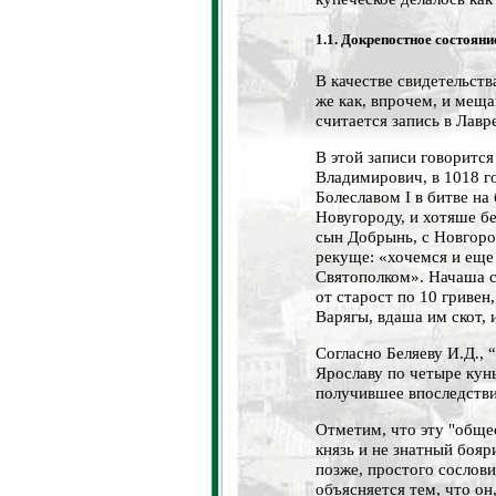
1.1. Докрепостное состояни
В качестве свидетельств
же как, впрочем, и меща
считается запись в Лавр
В этой записи говорится
Владимирович, в 1018 г
Болеславом I в битве на
Новугороду, и хотяше бе
сын Добрынь, с Новгоро
рекуще: «хочемся и еще 
Святополком». Начаша ск
от старост по 10 гривен
Варягы, вдаша им скот, 
Согласно Беляеву И.Д., 
Ярославу по четыре куны
получившее впоследствии
Отметим, что эту "обще
князь и не знатный бояри
позже, простого сослов
объясняется тем, что он