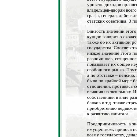
уровень доходов орловс
владельцев-дворян всего
графа, генерал, действи
статских советника, 3 п
Близость значений этого
купцов говорит о схожес
также об их активной ро
государства. Соответств
низкое значение этого п
разночинцев, священнос
показывает их общее не
свободного рынка. Почт
а по отставке – пенсию,
были по крайней мере б
отношений, противясь 
влияния на экономику. И
собственники в виде ра
банков и т.д. также стр
приобретению недвижимо
к развитию капитала.
Предприимчивость, а зн
имуществом, принося н
всему государству, дела