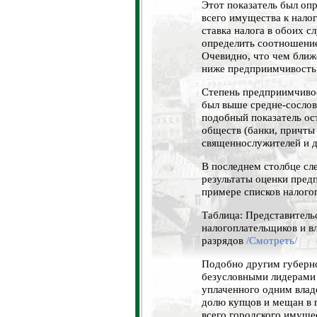
Этот показатель был оп
всего имущества к нало
ставка налога в обоих с
определить соотношение
Очевидно, что чем ближе
ниже предприимчивость 
Степень предприимчивос
был выше средне-сослов
подобный показатель ос
обществ (банки, причты 
священнослужителей и д
В последнем столбце с
результаты оценки пред
примере списков налогоп
Таблица: Представитель
налогоплательщиков и в
разрядов
/Смотреть/
Подобно другим губернс
безусловными лидерами 
уплаченного одним влад
долю купцов и мещан в г
всего городского имуще