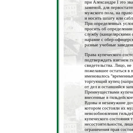
при Александре I это зв
заменой, для первостате
мужского пола, на прав
и носить шпагу или сабл
При определенных услов
просить об определении
службу (канцелярскими 
наравне с обер-офицерс
разные учебные заведен
Права купеческого сост
подтверждать взятием г
свидетельства. Лицо, не
пожелавшее остаться в 
именовалось "временным
торгующий купец (напри
от дел и оставшийся зап
Преимуществами купечес
внесенные в гильдейское
Вдовы и незамужние доч
котором состояли их му
невозобновления гильдей
купеческого состояния т
несостоятельности, лише
ограничения прав состо