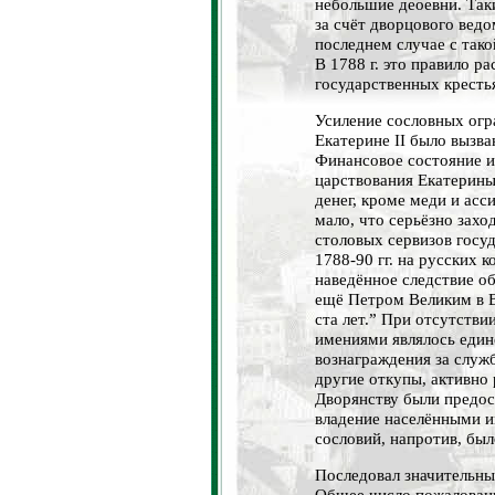
небольшие деоевни. Так
за счёт дворцового ведом
последнем случае с тако
В 1788 г. это правило р
государственных кресть
Усиление сословных огр
Екатерине II было вызв
Финансовое состояние и
царствования Екатерины 
денег, кроме меди и асс
мало, что серьёзно захо
столовых сервизов гос
1788-90 гг. на русских 
наведённое следствие о
ещё Петром Великим в В
ста лет.” При отсутстви
имениями являлось еди
вознаграждения за служб
другие откупы, активно
Дворянству были предос
владение населёнными 
сословий, напротив, был
Последовал значительны
Общее число пожаловани