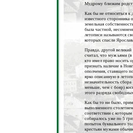
Мудрому близким родст
Как бы не относиться к
известного сторонника 
земельная собственност
была частной, несомнен
летописи называются св
которых спасли Ярослава
Правда, другой великий
считал, что муж ьями (в
кто имел право носить о
признать наличие в Нов
ополчения, ставящего по
ярко описанную в летоп
незначительность сбора 
меньше, чем с бояр) ко
этого разряда свободны
Как бы то ни было, прим
выполненного столетием
соответствии с которым 
собиралось уже по 5 гри
попыток буквального то
крестьян мужами обычно