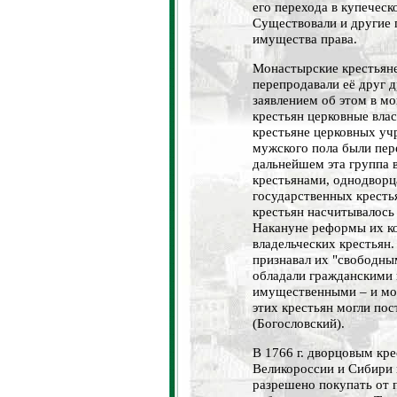
его перехода в купеческ
Существовали и другие 
имущества права.
Монастырские крестьяне
перепродавали её друг др
заявлением об этом в м
крестьян церковные влас
крестьяне церковных уч
мужского пола были пер
дальнейшем эта группа 
крестьянами, однодворц
государственных крестья
крестьян насчитывалось 
Накануне реформы их ко
владельческих крестьян
признавал их "свободны
обладали гражданскими
имущественными – и мог
этих крестьян могли по
(Богословский).
В 1766 г. дворцовым кре
Великороссии и Сибири 
разрешено покупать от