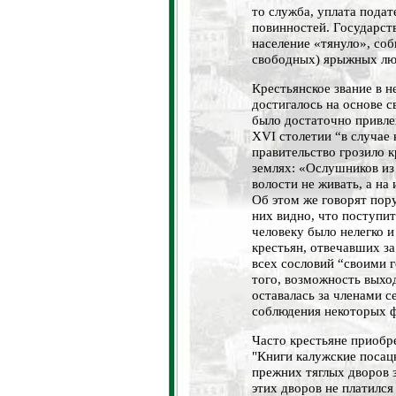
то служба, уплата подат
повинностей. Государств
население «тянуло», соб
свободных) ярыжных лю
Крестьянское звание в н
достигалось на основе 
было достаточно привле
XVI столетии “в случае 
правительство грозило 
землях: «Ослушников из 
волости не живать, а на
Об этом же говорят пор
них видно, что поступит
человеку было нелегко 
крестьян, отвечавших за
всех сословий “своими 
того, возможность выход
оставалась за членами с
соблюдения некоторых 
Часто крестьяне приобр
"Книги калужские посац
прежних тяглых дворов 
этих дворов не платился