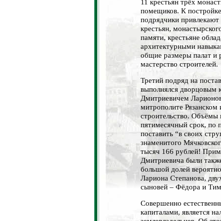
11 крестьян трёх монас
помещиков. К постройке
подрядчики привлекают 
крестьян, монастырског
памяти, крестьяне обла
архитектурными навыкам
общие размеры палат и р
мастерство строителей.
Третий подряд на постав
выполнялся дворцовым 
Дмитриевичем Ларионов
митрополите Рязанском
строительство. Объёмы 
пятимесячный срок, по 
поставить “в своих стру
знаменитого Мячковског
тысяч 166 рублей! Прим
Дмитриевича были также
большой долей вероятно
Лариона Степанова, двух
сыновей – Фёдора и Тим
Совершенно естественны
капиталами, является н
землевладельцев. Об эт