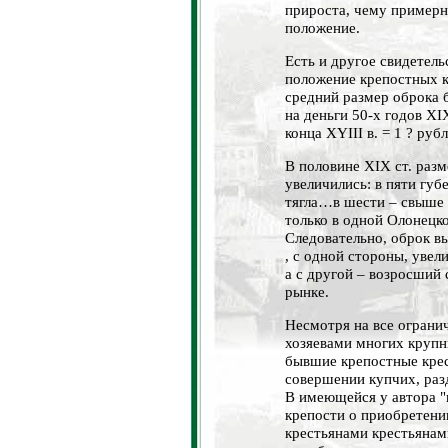
прироста, чему примерн
положение.
Есть и другое свидетел
положение крепостных к
средний размер оброка б
на деньги 50-х годов XIX
конца XYIII в. = 1 ? руб
В половине XIX ст. раз
увеличились: в пяти губ
тягла…в шести – свыше 19
только в одной Олонецко
Следовательно, оброк вы
, с одной стороны, увел
а с другой – возросший 
рынке.
Несмотря на все ограни
хозяевами многих крупн
бывшие крепостные крес
совершении купчих, раз
В имеющейся у автора "
крепости о приобретении
крестьянами крестьянам