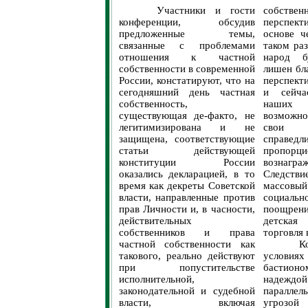
Участники и гости
собств
конференции, обсудив
перспект
предложенные темы,
основе ч
связанные с проблемами
таком ра
отношения к частной
народ б
собственности в современной
лишен бл
России, констатируют, что на
перспекти
сегодняшний день частная
и сейча
собственность,
наших
существующая де-факто, не
возможн
легитимизирована и не
свои с
защищена, соответствующие
спра
статьи действующей
пропорци
конституции России
вознагр
оказались декларацией, в то
Следстви
время как декреты Советской
массовы
власти, направленные против
социальн
прав Личности и, в часности,
поощрен
действительных
детская
собственников и права
торговля
частной собственности как
Конст
такового, реально действуют
условиях
при попустительстве
бастио
исполнительной,
надеждой
законодательной и судебной
паралл
власти, включая
угрозой