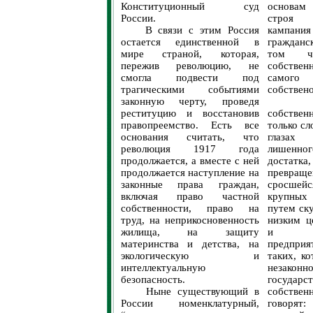
Конституционный суд
основам
России.
строя 
В связи с этим Россия
кампани
остается единственной в
гражданск
мире страной, которая,
том ч
пережив революцию, не
собстве
смогла подвести под
самого 
трагическими событиями
собствено
законную черту, проведя
Камп
реституцию и восстановив
собстве
правопреемство. Есть все
только сл
основания считать, что
глазах
революция 1917 года
лишенно
продолжается, а вместе с ней
достат
продолжается наступление на
превраще
законные права граждан,
сросшейс
включая право частной
крупных
собственности, право на
путем ск
труд, на неприкосновенность
низким ц
жилища, на защиту
и гос
материнства и детства, на
предприя
экологическую и
таких, к
интеллектуальную
незаконн
безопасность.
государ
Ныне существующий в
собств
России номенклатурный,
говорят: