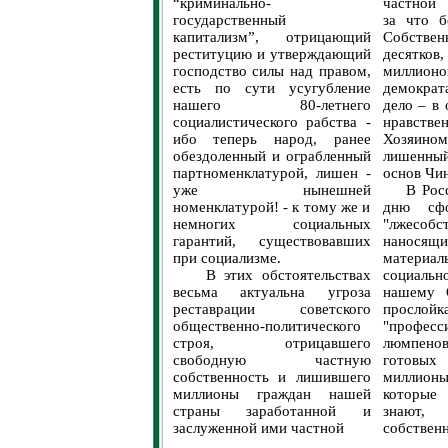
“криминально-
частной 
государственный
за что б
капитализм”, отрицающий
Собствен
реституцию и утверждающий
десятко
господство силы над правом,
миллион
есть по сути усугубление
демократ
нашего 80-летнего
дело – в 
социалистического рабства -
нравстве
ибо теперь народ, ранее
Хозяином
обездоленный и ограбленный
лишенн
партноменклатурой, лишен -
основ Чи
уже нынешней
В Росси
номенклатурой! - к тому же и
дню сфо
немногих социальных
"лжесобст
гарантий, существовавших
нанося
при социализме.
матери
В этих обстоятельствах
социальн
весьма актуальна угроза
нашему О
реставрации советского
прослойк
общественно-политического
"професс
строя, отрицавшего
люмпен
свободную частную
готовых
собственность и лишившего
миллионы
миллионы граждан нашей
которые
страны заработанной и
знают
заслуженной ими частной
собственн