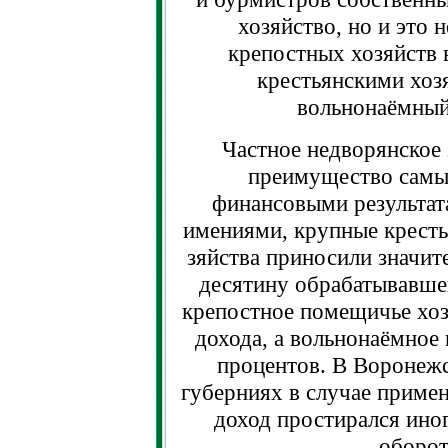
хозяйство, но и это 
крепостных хозяйств 
крестьянскими хоз
вольнонаёмный
Частное недворянское 
преимущество самы
финансовыми результат
имениями, крупные кресть
зяйства приносили значит
десятину обрабатывавшей
крепостное помещичье хозя
дохода, а вольнонаёмное 
процентов. В Воронежс
губерниях в случае приме
доход простирался иног
оборот