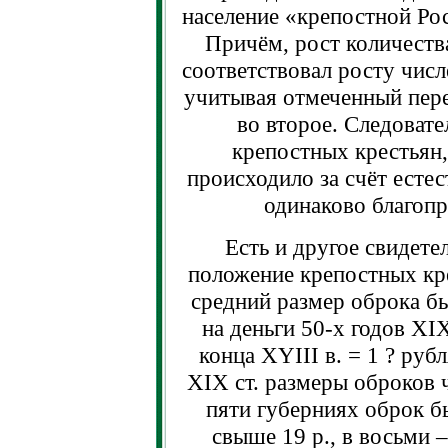
население «крепостной Ро
Причём, рост количеств
соответствовал росту числ
учитывая отмеченный пере
во второе. Следовате
крепостных крестьян,
происходило за счёт есте
одинаково благопр
Есть и другое свидете
положение крепостных кре
средний размер оброка бы
на деньги 50-х годов XIX
конца XYIII в. = 1 ? руб
XIX ст. размеры оброков 
пяти губерниях оброк б
свыше 19 р., в восьми –