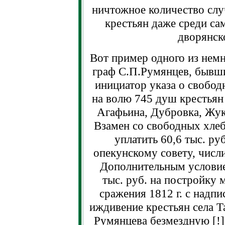
ничтожное количество слу
крестьян даже среди са
дворянск
Вот пример одного из немн
граф С.П.Румянцев, бывши
инициатор указа о свобод
на волю 745 душ крестьян 
Агафьина, Дубровка, Жук
Взамен со свободных хлеб
уплатить 60,6 тыс. ру
опекунскому совету, числ
Дополнительным условие
тыс. руб. на постройку 
сражения 1812 г. с надпи
иждивение крестьян села Т
Румянцева безмездную [!] 