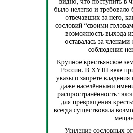
видно, что поступить в 
было нелегко и требовало 
отвечавших за него, ка
сословий “своими головами
возможность выхода из
оставалась за членами 
соблюдения не
Крупное крестьянское зем
России. В XYIII веке пр
указы о запрете владения
даже населёнными имени
распространённость таког
для превращения кресть
всегда существовала возмо
мещан
Усиление сословных ог