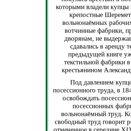
которыми владели купцы 
крепостные Шеремете
вольнонаёмных рабочих
вотчинные фабрики, 
дворянам, не выдержав
сдавались в аренду т
предыдущей книге уж
текстильной фабрики в
крестьянином Александ
Под давлением купц
посессионного труда, в 18
освобождать посессион
посессионных фабри
вольнонаёмный труд. Ко
свободный труд говорит р
отмеченное в середине XI