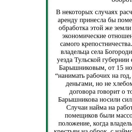
В некоторых случаях расч
аренду принесла бы поме
обработка этой же земл
экономические отношен
самого крепостничества
владельца села Богород
уезда Тульской губернии
Барышниковым, от 15 но
“нанимать рабочих на год,
деньгами, но не хлебо
договора говорит о 
Барышникова носили сил
Случаи найма на рабо
помещиков были массо
положение, когда владел
крестьян на оброк, с найм