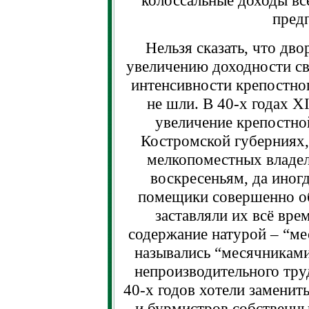
колоссальные доходы вс
пред
Нельзя сказать, что дв
увеличению доходности св
интенсивности крепостног
не шли. В 40-х годах X
увеличение крепостно
Костромской губерниях, 
мелкопоместных владель
воскресеньям, да иногд
помещики совершенно об
заставляли их всё вре
содержание натурой – “ме
назывались “месячниками
непроизводительного тр
40-х годов хотели заменит
и бурмистров собственны