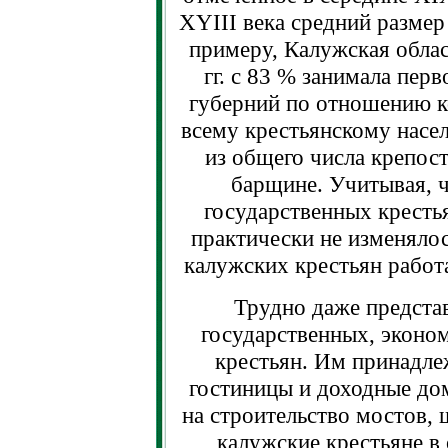
XYIII века средний размер
примеру, Калужская облас
гг. с 83 % занимала пер
губерний по отношению к
всему крестьянскому насе
из общего числа крепост
барщине. Учитывая, 
государственных кресть
практически не изменялос
калужских крестьян работа
Трудно даже представ
государственных, эконо
крестьян. Им принадле
гостиницы и доходные дом
на строительство мостов, 
калужские крестьяне в