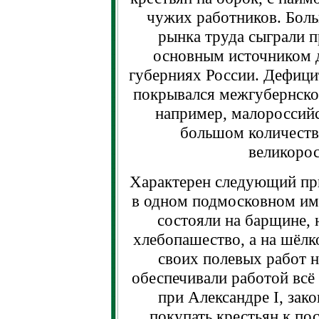
чужих работников. Боль
рынка труда сыграли 
основным источником д
губерниях России. Дефицит
покрывался межгубернско
например, малороссийск
большом количестве
великорос
Характерен следующий при
в одном подмосковном име
состояли на барщине, н
хлебопашество, а на шёлк
своих полевых работ 
обеспечивали работой всё
при Александре I, зак
покупать крестьян к по