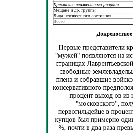
Крестьяне неизвестного разряда
Мещане и др. группы
Лица неизвестного состояния
Всего
Докрепостное 
Первые представители кр
"мужей" появляются на ист
страницах Лаврентьевской
свободные землевладель
плена и собравшие войско
консервативного предполож
процент выход ов из 
"московского", пол
первогильдейце в процен
купцов был примерно один
%, почти в два раза прев