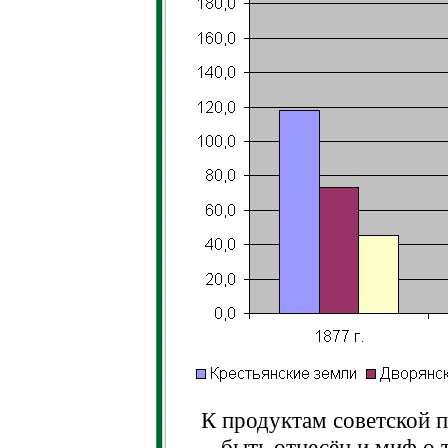
К продуктам советской 
быть отнесён и миф о 