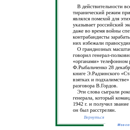
В действительности все
тиранический режим при
являлся помехой для эти
указывает российский эк
даже во время войны сп
контрабандисты зарабаты
них избежали правосудия
О грандиозных масштаб
говорил генерал-полковн
«органами» телефонном р
Ф.Рыбальченко 28 декабр
книге Э.Радзинского «Ст
взятках и подхалимстве»
разговора В.Гордов.
Эти слова сыграли роко
генерала, который кома
1942 г. и получил звание
он был расстрелян.
Вернуться