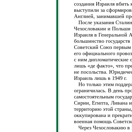
создания Израиля вбить
выступили за сформирова
Англией, занимавшей п
После указания Сталина
Чехословакии и Польши 
Израиля в Генеральной А
большинство государств 
Советский Союз первым 
его официального провоз
с ним дипломатические
лишь «де факто», что пр
не посольства. Юридич
Израиль лишь в 1949 г.
Но только этим поддер
ограничилась. В день пр
самостоятельным госуда
Сирии, Египта, Ливана и
территорию этой страны,
оккупирована и прекрати
военная помощь Советск
Через Чехословакию в И