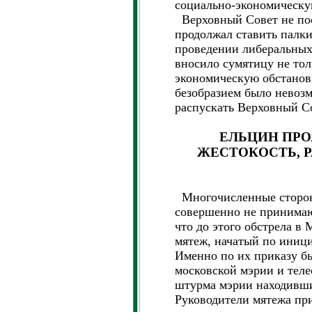
социально-экономическу
Верховный Совет не посч
продолжал ставить палки
проведении либеральных
вносило сумятицу не тол
экономическую обстанов
безобразием было невоз
распускать Верховный Со
ЕЛЬЦИН ПР
ЖЕСТОКОСТЬ, 
Многочисленные сторон
совершенно не принимают
что до этого обстрела в
мятеж, начатый по иници
Именно по их приказу б
московской мэрии и теле
штурма мэрии находивши
Руководители мятежа пр