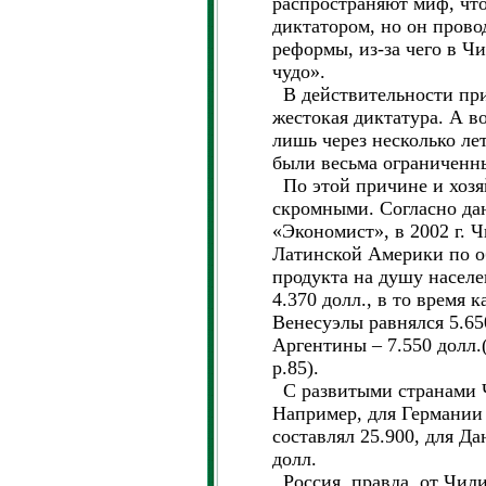
распространяют миф, чт
диктатором, но он пров
реформы, из-за чего в Ч
чудо».
В действительности пр
жестокая диктатура. А в
лишь через несколько лет
были весьма ограниченн
По этой причине и хозя
скромными. Согласно да
«Экономист», в 2002 г. Ч
Латинской Америки по о
продукта на душу населе
4.370 долл., в то время 
Венесуэлы равнялся 5.650
Аргентины – 7.550 долл.(
p.85).
С развитыми странами Ч
Например, для Германии
составлял 25.900, для Да
долл.
Россия, правда, от Чили