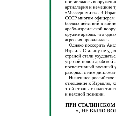
поставлялось вооружение
артиллерия и немецкие 
«Мессершмитт». В Израи
СССР многим офицерам 
боевых действий в войне
арабо-израильской воор
оружие арабам, что одна
агрессия провалилась.
Однако поссорить Англ
Израиля Сталину не удал
страной стали ухудшаться
угрозой новой арабской 
превентивный военный у
разорвал с ним диплома
Нынешнее российское р
отношение к Израилю, х
этой страны с палестин
и неясной позиции.
ПРИ СТАЛИНСКОМ
», НЕ БЫЛО В