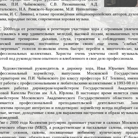
инки, П.И. Чайковского, С.В. Рахманинова, А.Д.
тальского, Н.А. Римского-Корсакова, М.И. Ипполитова-
нова, И. С. Лямина), и также произведения западноевропейских авторов, духо
ыка, народные песни, современная хоровая музыка.
000года от репетиции к репетиции участники хора с огромным увлече
ружались в мир удивительных мелодий, высокой поэзии, возвышенных чув
тоянные тренировки дыхания, слуха, стремление к соблюдению точно
вческой интонации, постоянное развитие своих еще очень "слабых
уверенных" голосов позволили очень быстро перейти к многоголосью, к
фессиональных коллективах. Хористы очень увлечены своей музыкаль
отой под руководством опытного и влюбленного в свое дело профессионала.
дожественный руководитель и дирижер хора, Илья Юрьевич Мякиш
офессиональный хормейстер, выпускник Московской Государствен
серватории им. П.И. Чайковского (по классу профессора Б.Г. Тевлина), име
т работы с профессиональными и любительскими коллективами: в 1993-98 гг. 
ьевич работал дирижером-хормейстером Государственной Академичес
овой Капеллы России им. А.А. Юрлова. В настоящее время является гла
мейстером Московского Академического Государственного областного х
нимается профессиональной преподавательской деятельностью. Заня
лектива проходят интересно и плодотворно: хормейстер всегда подбирает с
ные, меткие, доходчивые слова для выражения настроения и образа музыкал
изведений.
 с 2000 года Коллектив регулярно принимает участие в салонах Московс
еческого общества (МКО), а рождественские и пасхальные салоны, открыт
крытие сезонов, салоны, посвященные любимому купеческому праздни
ьяниному дню, обязательно сопровождаются выступлениями хора. С бол