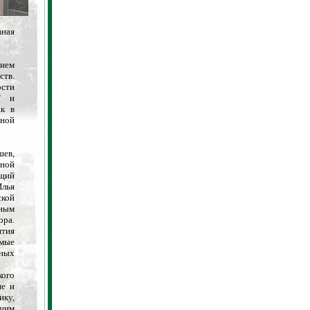
вная
нием
ств.
сти
" и
ак в
ной
ев,
ной
ющий
Илья
кой
вным
ора.
тия
амые
ьных
кого
ие и
ку,
ьшим