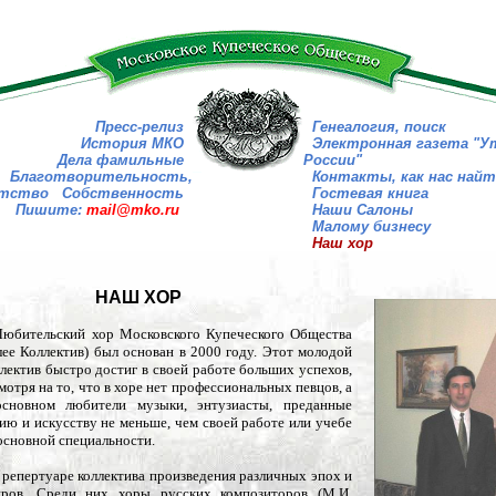
Пресс-релиз
Генеалогия, поиск
История МКО
Электронная газета "У
Дела фамильные
России"
Благотворительность,
Контакты, как нас най
атство
Собственность
Гостевая книга
Пишите:
mail@mko.ru
Наши Салоны
Малому бизнесу
Наш хор
НАШ ХОР
ительский хор Московского Купеческого Общества
лее Коллектив) был основан в 2000 году. Этот молодой
лектив быстро достиг в своей работе больших успехов,
мотря на то, что в хоре нет профессиональных певцов, а
сновном любители музыки, энтузиасты, преданные
ию и искусству не меньше, чем своей работе или учебе
основной специальности.
епертуаре коллектива произведения различных эпох и
ров. Среди них хоры русских композиторов (М.И.