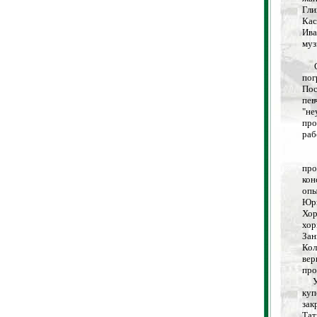
Гл
Кас
Ива
муз
С 2
пог
Пос
пе
"не
про
раб
Ху
пр
кон
опы
Юр
Хор
хор
За
Кол
вер
про
Уже
куп
за
Тат