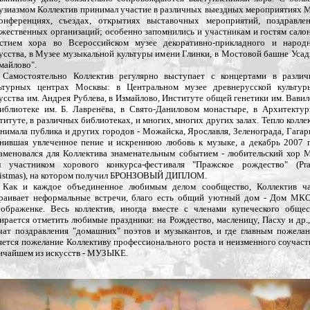
узиазмом Коллектив принимал участие в различных выездных мероприятиях
онференциях, съездах, открытиях выставочных мероприятий, поздравле
жественных организаций; особенно запомнились и участникам и гостям сало
стием хора во Всероссийском музее декоративно-прикладного и народ
усства, в Музее музыкальной культуры имени Глинки, в Мостовой башне Уса
майлово".
мостоятельно Коллектив регулярно выступает с концертами в различ
ьтурных центрах Москвы: в Центральном музее древнерусской культу
усства им. Андрея Рублева, в Измайлово, Институте общей генетики им. Вавил
иблиотеке им. Б. Лавренёва, в Свято-Даниловом монастыре, в Архитекту
титуте, в различных библиотеках, и многих, многих других залах. Тепло колле
нимала публика и других городов - Можайска, Ярославля, Зеленограда, Гагар
нившая увлеченное пение и искреннюю любовь к музыке, а декабрь 2007 
аменовался для Коллектива знаменательным событием - любительский хор
 участником хорового конкурса-фестиваля "Пражское рождество" (Pr
istmas), на котором получил БРОНЗОВЫЙ ДИПЛОМ.
к и каждое объединенное любимым делом сообщество, Коллектив ча
раивает неформальные встречи, благо есть общий уютный дом - Дом МК
ображенке. Весь коллектив, иногда вместе с членами купеческого общес
ирается отметить любимые праздники: на Рождество, масленицу, Пасху и др.,
чат поздравления "домашних" поэтов и музыкантов, и где главным пожела
яется пожелание Коллективу профессионального роста и неизменного соучаст
ичайшем из искусств - МУЗЫКЕ.