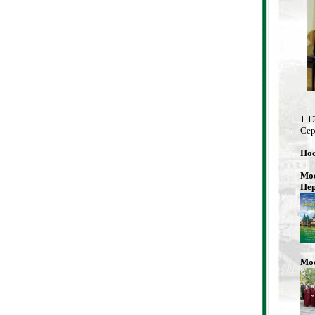
1.1
Сер
Пос
Мос
Пер
Мос