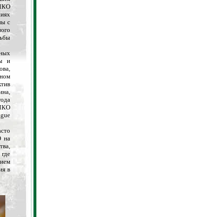
 МКО
ниях
ны с
ного
дьбы
ных
ры и
ова,
рном
ктив
ина,
года
 МКО
ague
сто
О на
тва,
 где
нием
ия в