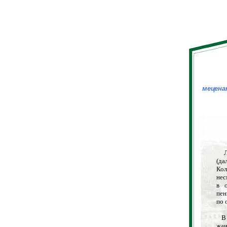
мецен
Люб
(да
Кол
нес
в о
пен
по 
В р
жан