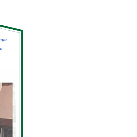
тро
ти