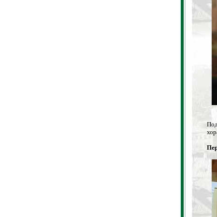
Под
хо
Пер