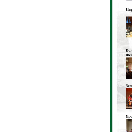
Пар
Вол
Фес
Зел
Яро