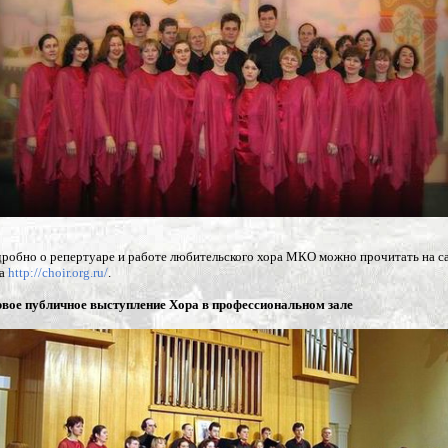
робно о репертуаре и работе любительского хора МКО можно прочитать на с
ра
http://choir.org.ru/
.
вое публичное выступление Хора в профессиональном зале