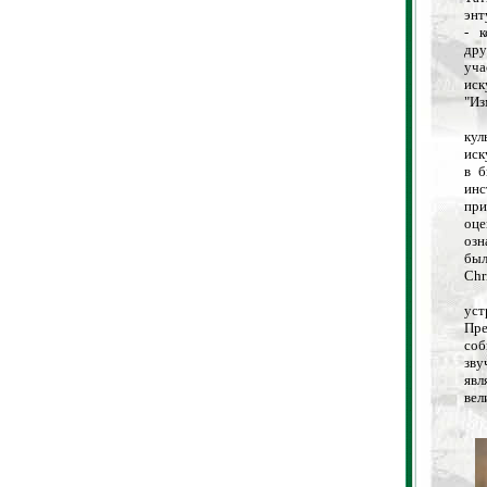
энт
- к
дру
уча
иск
"Из
Са
кул
иск
в б
инс
при
оце
озн
был
Chr
Ка
уст
Пре
соб
зву
явл
вел