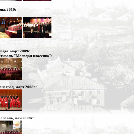
иж 2010:
огда, март 2009г.
тиваль "Молодая классика":
еноград, март 2008г.:
славль, май 2008г.: