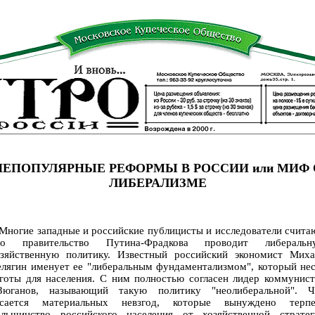
НЕПОПУЛЯРНЫЕ РЕФОРМЫ В РОССИИ или МИФ 
ЛИБЕРАЛИЗМЕ
огие западные и российские публицисты и исследователи счита
то правительство Путина-Фрадкова проводит либеральн
озяйственную политику. Известный российский экономист Миха
лягин именует ее "либеральным фундаментализмом", который не
готы для населения. С ним полностью согласен лидер коммунис
.Зюганов, называющий такую политику "неолиберальной". Ч
асается материальных невзгод, которые вынуждено терпе
ольшинство российского населения от хозяйственной стратег