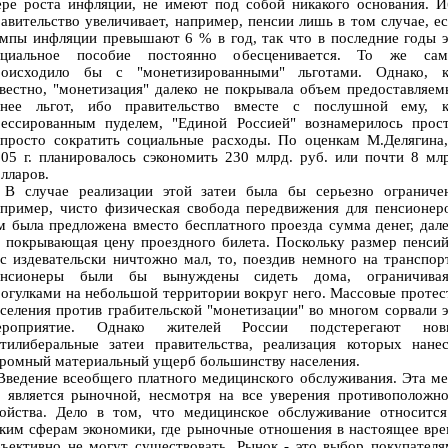
ере роста инфляции, не имеют под собой никакого основания. И
авительство увеличивает, например, пенсии лишь в том случае, е
мпы инфляции превышают 6 % в год, так что в последние годы 
оциальное пособие постоянно обесценивается. То же сам
роисходило бы с "монетизированными" льготами. Однако, к
вестно, "монетизация" далеко не покрывала объем предоставляе
анее льгот, ибо правительство вместе с послушной ему, к
рессированным пуделем, "Единой Россией" вознамерилось прост
апросто сократить социальные расходы. По оценкам М.Делягина,
05 г. планировалось сэкономить 230 млрд. руб. или почти 8 мл
лларов.
 случае реализации этой затеи была бы серьезно ограничен
пример, чисто физическая свобода передвижения для пенсионер
 была предложена вместо бесплатного проезда сумма денег, дал
 покрывающая цену проездного билета. Поскольку размер пенси
с издевательски ничтожно мал, то, поездив немного на транспор
енсионеры были бы вынуждены сидеть дома, ограничивая
огулками на небольшой территории вокруг него. Массовые проте
селения против грабительской "монетизации" во многом сорвали 
ероприятие. Однако жителей России подстерегают нов
нтилиберальные затеи правительства, реализация которых нанес
ромный материальный ущерб большинству населения.
ведение всеобщего платного медицинского обслуживания. Эта ме
е является рыночной, несмотря на все уверения противоположно
войства. Дело в том, что медицинское обслуживание относится
ким сферам экономики, где рыночные отношения в настоящее вр
ъективно не могут существовать. Рынок - это выбор покупател