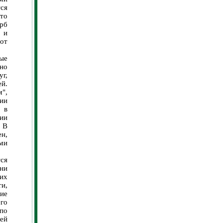
тся
 то
рб
 и
 от
рые
но
г,
й.
",
лии
 в
нии
 В
н,
ыми
ся
они
 их
ти,
ие
го
 по
ей