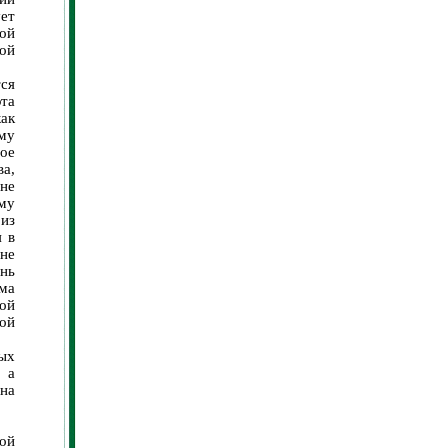
ет
ой
ой
ся
та
как
ому
ое
ва,
не
му
из
 в
не
ень
ма
ой
ной
ых
 а
на
ой