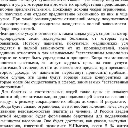
варов и услуг, которые им в момент их приобретения представляю
иболее привлекательными. Поскольку доходы людей ограничены,
ри покупках они отдают предпочтение каким-либо из них в уще
ругим. При такой разновидности отношений между покупателями
оизводителями, производители находятся в полной зависимости
бора покупателей.
дицинские услуги относятся к таким видам услуг, спрос на кото
редопределен: люди подвержены болезням, от которых нуж
збавляться. Поэтому пациенты, покупатели медицинских услу
аходятся в полной зависимости от их производителей, враче
едицина относится к так называемым "естественным монополиям
торые не могут быть упразднены в принципе. Когда эти монопо
тановятся частными, то могут вздувать цены на свои услуги
ачительной степени, хотя и до известного предела, при превыше
оторого доходы от пациентов перестанут приносить прибыли.
юбом случае, эти цены будут гораздо выше конкурентных це
торые могли бы существовать в сферах, занимаемых "естественн
онополиями".
ля богатых и состоятельных людей такие цены не покажут
ишком обременительными, но для подавляющей части населения 
иведут к резкому сокращению их общих доходов. В результате,
обода будет сильно ограничена, а то и вообще исчезнет из-за смер
ызванной невозможностью платить за лечение. В России введен
латной медицины будет форменным бедствием для подавляюще
льшинства населения. Оно будет доступно, как указал, выступая
елевидению, известный экономист Н.Шмелев, всего 5 % жител