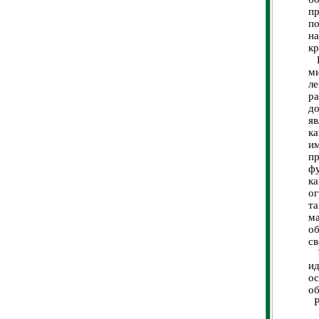
п
п
н
кр
В
м
ле
ра
д
яв
к
и
п
ф
к
ог
т
м
об
св
У
и
о
об
Ра
"