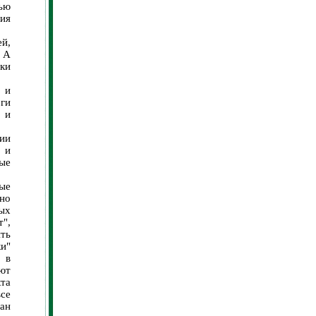
ью
ия
ей,
 А
ки
 и
оги
 и
ии
 и
ные
мые
оно
ых
т",
ить
и"
, в
ют
кта
все
ан