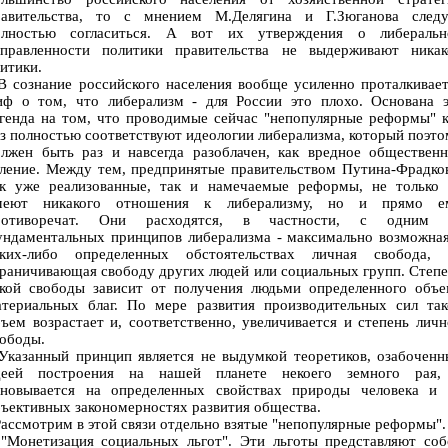
равительства, то с мнением М.Делягина и Г.Зюганова следу
олностью согласиться. А вот их утверждения о либеральн
аправленности политики правительства не выдерживают никак
итики.
 сознание российского населения вообще усиленно проталкивает
иф о том, что либерализм - для России это плохо. Основана э
генда на том, что проводимые сейчас "непопулярные реформы" 
з полностью соответствуют идеологии либерализма, который поэт
олжен быть раз и навсегда разоблачен, как вредное общественн
ление. Между тем, предпринятые правительством Путина-Фрадко
ак уже реализованные, так и намечаемые реформы, не только 
меют никакого отношения к либерализму, но и прямо е
ротиворечат. Они расходятся, в частности, с одним 
ундаментальных принципов либерализма - максимально возможная
аких-либо определенных обстоятельствах личная свобода, 
раничивающая свободу других людей или социальных групп. Степ
акой свободы зависит от получения людьми определенного объе
атериальных благ. По мере развития производительных сил так
ъем возрастает и, соответственно, увеличивается и степень лич
ободы.
казанный принцип является не выдумкой теоретиков, озабоченн
деей построения на нашей планете некоего земного рая,
сновывается на определенных свойствах природы человека и 
ъективных закономерностях развития общества.
ссмотрим в этой связи отдельно взятые "непопулярные реформы".
Монетизация социальных льгот". Эти льготы представляют соб