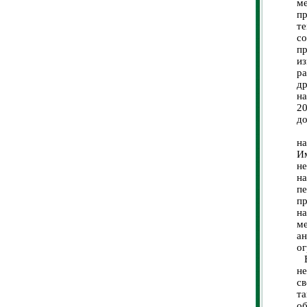
м
пр
те
с
п
из
р
д
н
20
до
В
на
Им
не
на
п
пр
на
м
а
ог
В
н
с
та
об