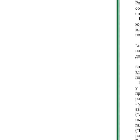
Р
с
сп
Вв
к
м
п
Р
"а
н
до
С
в
зд
п
Пр
у 
п
ра
- 
а
("
н
га
("
р