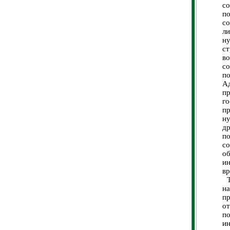
с
п
с
ли
ну
с
в
с
п
А
п
г
п
н
д
по
с
о
ин
вр
Та
н
п
о
по
ин