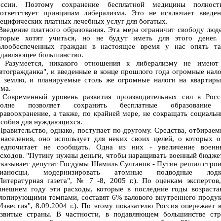
оссии. Поэтому сохранение бесплатной медицины полност
оответствует принципам либерализма. Это не исключает введен
ецифических платных лечебных услуг для богатых.
едение платного образования. Эта мера ограничит свободу люд
оторые хотят учиться, но не будут иметь для этого денег.
алообеспеченных граждан в настоящее время у нас опять та
одавляющее большинство.
азумеется, никакого отношения к либерализму не имеют
втогражданка", и введенные в конце прошлого года огромные нал
а землю, и планируемые столь же огромные налоги на квартиры
ма.
овременный уровень развития производительных сил в Росс
полне позволяет сохранить бесплатные образование
равоохранение, а также, по крайней мере, не сокращать социаль
особия для нуждающихся.
авительство, однако, поступает по-другому. Средства, отбирае
населения, оно использует для неких своих целей, о которых 
редпочитает не сообщать. Одна из них - увеличение военн
сходов. "Путину нужны деньги, чтобы наращивать военный бюдже
указывает депутат Госдумы Шамиль Султанов - Путин решил стро
вианосцы, модернизировать атомные подводные лодк
Литературная газета", № 7 -8, 2005 г.). По оценкам экспертов
ынешнем году эти расходы, которые в последние годы возраста
лопирующими темпами, составят 6% валового внутреннего проду
Известия", 8.09.2004 г.). По этому показателю Россия опережает 
азвитые страны. В частности, в подавляющем большинстве стр