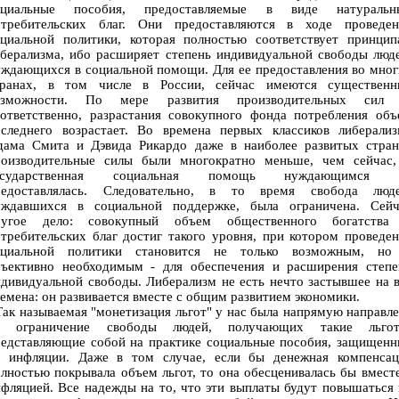
оциальные пособия, предоставляемые в виде натуральн
отребительских благ. Они предоставляются в ходе проведен
оциальной политики, которая полностью соответствует принцип
берализма, ибо расширяет степень индивидуальной свободы люд
ждающихся в социальной помощи. Для ее предоставления во мно
транах, в том числе в России, сейчас имеются существенн
озможности. По мере развития производительных сил 
оответственно, разрастания совокупного фонда потребления объ
оследнего возрастает. Во времена первых классиков либерализ
дама Смита и Дэвида Рикардо даже в наиболее развитых стран
роизводительные силы были многократно меньше, чем сейчас,
осударственная социальная помощь нуждающимся 
редоставлялась. Следовательно, в то время свобода люде
уждавшихся в социальной поддержке, была ограничена. Сейч
ругое дело: совокупный объем общественного богатства
требительских благ достиг такого уровня, при котором проведе
оциальной политики становится не только возможным, но
бъективно необходимым - для обеспечения и расширения степе
дивидуальной свободы. Либерализм не есть нечто застывшее на 
емена: он развивается вместе с общим развитием экономики.
к называемая "монетизация льгот" у нас была напрямую направл
а ограничение свободы людей, получающих такие льгот
редставляющие собой на практике социальные пособия, защищенн
т инфляции. Даже в том случае, если бы денежная компенсац
лностью покрывала объем льгот, то она обесценивалась бы вмест
фляцией. Все надежды на то, что эти выплаты будут повышаться