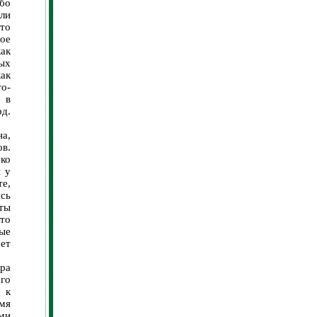
бо
сли
это
ое
ак
мых
ак
о-
 в
рд.
а,
ов.
еко
й у
те,
сь
сты
это
ые
ет
ра
го
 к
емя
ями