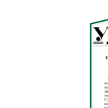
Мн
ч
х
Де
тя
Г
к
б