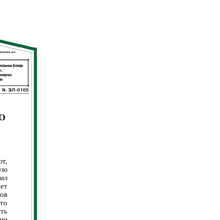
О
ют,
ую
ил
сет
тов
то
ть
ии