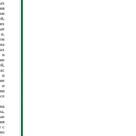
ых
ия
ам
ей,
гих
ые
и,
ем
ма
ах
 и
не
й,
ас
 и
ние
 и
ни
все
ена
ы,
ые
ия
е с
 по