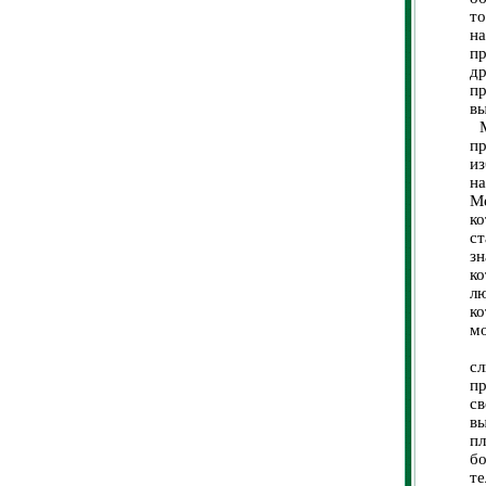
то
на
п
д
пр
вы
Ме
п
и
н
М
ко
с
зн
к
л
ко
м
Д
сл
пр
св
в
п
бо
т