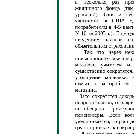
в несколько раз пре
жилищного фонда (так
уровень"). Они и се
частности, в США еди
потребителям в 4-5 центо
N 10 за 2005 г.). Еще о
введением налогов н
обязательным страхован
Так что через некот
повысившиеся вначале р
медиков, учителей и,
существенно сократятся
утолщение кошелька, а
сумки, с которой ее 
магазина.
Зато сократятся доходы
невропатологов, отоляри
не обещано. Проиграю
пенсионеры. Если кол
увеличивается, то рост 
групп приведет к сокра
Рассчитывать этим лю