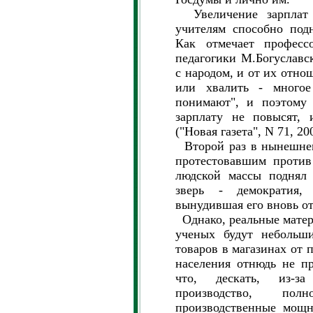
Увеличение зарплат 
учителям способно под
Как отмечает професс
педагогики М.Богуславс
с народом, и от их отнош
или хвалить - многое
понимают", и поэтому 
зарплату не повысят,
("Новая газета", N 71, 200
Второй раз в нынешнем
протестовавшим против
людской массы поднял 
зверь - демократия
вынудившая его вновь от
Однако, реальные матер
ученых будут небольши
товаров в магазинах от 
населения отнюдь не пр
что, дескать, из-з
производство, пол
производственные мощ