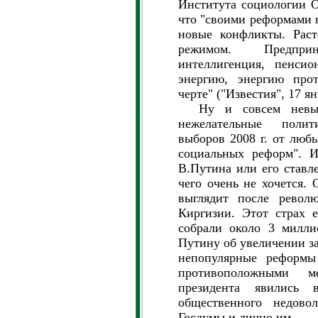
Института социологии О
что "своими реформами 
новые конфликты. Раст
режимом. Предпри
интеллигенция, пенсио
энергию, энергию про
черте" ("Известия", 17 ян
Ну и совсем невыно
нежелательные полит
выборов 2008 г. от люб
социальных реформ". И
В.Путина или его ставле
чего очень не хочется. 
выглядит после револ
Киргизии. Этот страх е
собрали около 3 милли
Путину об увеличении за
непопулярные реформы
противоположными 
президента явились
общественного недовол
Госдумы и лично им.