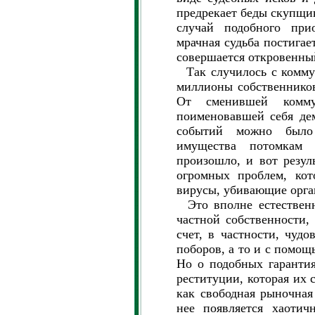
предрекает беды скупщик
случай подобного прио
мрачная судьба постигае
совершается откровенны
Так случилось с комму
миллионы собственнико
От сменившей комму
поименовавшей себя дем
событий можно было 
имущества потомкам 
произошло, и вот резуль
огромных проблем, кот
вирусы, убивающие орга
Это вполне естественн
частной собственности,
счет, в частности, чуд
поборов, а то и с помощ
Но о подобных гарантия
реституции, которая их с
как свободная рыночная
нее появляется хаотич