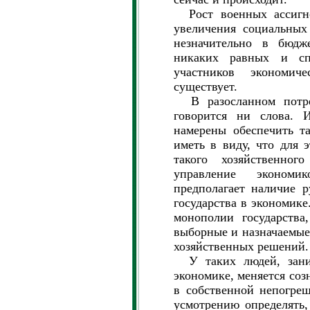
Рост военных ассигно
увеличения социальных
незначительно в бюдж
никаких равных и сп
участников экономи
существует.
В разосланном потре
говорится ни слова. 
намерены обеспечить т
иметь в виду, что для э
такого хозяйственного
управление экономи
предполагает наличие 
государства в экономике
монополии государства
выборные и назначаемые
хозяйственных решений.
У таких людей, зани
экономике, меняется соз
в собственной непогре
усмотрению определять,