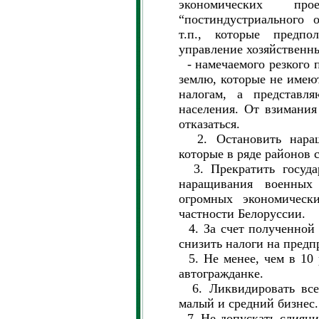
экономических пр
“постиндустриального 
т.п., которые предпол
управление хозяйственн
- намечаемого резкого 
землю, которые не имею
налогам, а представля
населения. От взимания
отказаться.
2. Остановить наращ
которые в ряде районов
3. Прекратить государ
наращивания военных 
огромных экономическ
частности Белоруссии.
4. За счет полученной 
снизить налоги на предп
5. Не менее, чем в 10 
автогражданке.
6. Ликвидировать все 
малый и средний бизнес.
7. Не допускать слияни