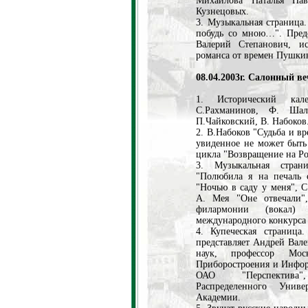
Михайлова Наталья Па
Кузнецовых.
3. Музыкальная страница.
побудь со мною…". Пред
Валерий Степанович, ис
романса от времен Пушкин
08.04.2003г. Салонный в
1. Исторический кал
С.Рахманинов, Ф. Шал
П.Чайковский, В. Набоков
2. В.Набоков "Судьба и в
увиденное не может быть
цикла "Возвращение на Р
3. Музыкальная стран
"Полюбила я на печаль 
"Ночью в саду у меня", С
А. Мея "Оне отвечали"
филармонии (вокал)
международного конкурса 
4. Купеческая страниц
представляет Андрей Вал
наук, профессор Моск
Приборостроения и Инфор
ОАО "Перспектива"
Распределенного Униве
Академии.