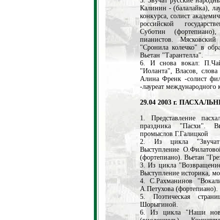
5. Звучат русские народ
Калинин - (балалайка), л
конкурса, солист академи
российской государст
Суботин (фортепиано),
пианистов. Мясковский
"Сронила колечко" в обр
Вьетан "Тарантелла".
6. И снова вокал: П.Ч
"Иоланта", Власов, слов
Алина Френк -солист фил
-лауреат международного 
29.04 2003 г. ПАСХАЛ
1. Представление пасх
праздника "Пасхи". Вы
промыслов Г.Галицкой
2. Из цикла "Звучат
Выступление О.Филатовой
(фортепиано). Вьетан "Гре
3. Из цикла "Возвращени
Выступление историка, мо
4. С.Рахманинов "Вокал
А.Петухова (фортепиано).
5. Поэтическая страни
Шорыгиной.
6. Из цикла "Наши нов