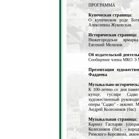
ПРОГРАММА
Купеческая страница:
О купеческом роде Бот
Алексеевна Жуковская.
Историческая страница:
Нижегородская ярмарка
Евгений Мелихов.
Об издательской деятел
Сообщение члена МКО Э.
Презентация художеств
Фаддеева
Музыкально-историческа
К 100-летию со дня памя
купце, гусляре Садк
художественный руководи
оперы "Садко" - аккомп. М
Андрей Колесников (бас).
Музыкальная страница:
Каринэ Гаспарян (сопра
Колесников (бас), - нар
Римского-Корсакова, акко