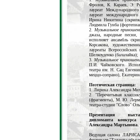
Фролов, К. Караев, Э. Р
лауреат Международного
лауреат международного
Ирина Никитина (скрипка
Людмила Гунба (фортепиа
2.
Музыкальное приношени
джаза, народные песни, 
исполняет ансамбль ск
Корсакова, художествен
лауреаты Всероссийских
Шелкоуденко (балалайка);
3.
Музыкальное приношени
П.И. Чайковского. Испо
театра им. Н. Сац Евгени
меццо-сопрано), Екатерин
Поэтическая страница:
1. Лирика Александра Ми
2. "Перечитывая класси
(фрагменты), М. Ю. Лерм
театра-студии "Слово" Оль
Презентация выстав
дипломанта конкурса
Александра Мартынова.
Ведущая салона ЛАРИСА
фестиваля "Таланты объе