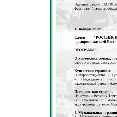
Ведущая салона ЛАРИСА
фестиваля "Таланты объе
11 ноября 2008г.
Салон "РОССИЙ
предпринимателей Росси
ПРОГРАММА
О купеческих семьях,
тр
слово историка, экскурсо
Купеческая страница:
О старообрядчестве. О ку
- Председатель Росси
кафолической церкви Але
Историческая страница:
Из истории Верхних Торго
(к 115-летию с момен
экскурсовода Евгения Мел
4. Музыкальные страни
1.
Музыкальное приноше