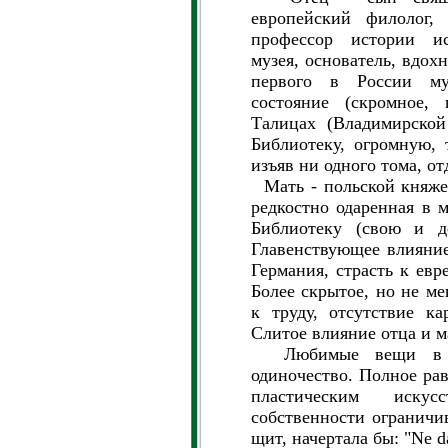
европейский филолог, 
профессор истории ис
музея, основатель, вдох
первого в России му
состояние (скромное,
Талицах (Владимирской 
Библиотеку, огромную, 
изъяв ни одного тома, о
Мать - польской княже
редкостно одаренная в м
Библиотеку (свою и д
Главенствующее влияние 
Германия, страсть к евр
Более скрытое, но не ме
к труду, отсутствие ка
Слитое влияние отца и м
Любимые вещи в мир
одиночество. Полное рав
пластическим искус
собственности ограничи
щит, начертала бы: "Ne d