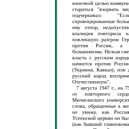
конечной целью коммуни
стараться "взорвать м
подчеркивал: "Ес
спровоцированные боль
ему отпор, недопустим
коалиция повторила к
повлекшую разгром Гер
против России, а и
большевизма. Нельзя см
власть с русским народ
начнется против Росси
(Украина, Кавказ), или 
русский народ восприм
Отечественную".
7 августа 1947 г., на 7
от повторного серд
Мичиганского университ
слова, обращенные к же
не увижу, как Россия
Успенской церкви он бы
(как бывший главноком