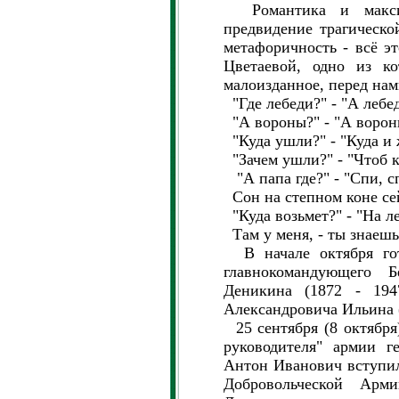
Романтика и максим
предвидение трагическо
метафоричность - всё э
Цветаевой, одно из ко
малоизданное, перед нам
"Где лебеди?" - "А лебе
"А вороны?" - "А вороны
"Куда ушли?" - "Куда и 
"Зачем ушли?" - "Чтоб к
"А папа где?" - "Спи, сп
Сон на степном коне сей
"Куда возьмет?" - "На л
Там у меня, - ты знаешь,
В начале октября гото
главнокомандующего 
Деникина (1872 - 194
Александровича Ильина (
25 сентября (8 октября)
руководителя" армии г
Антон Иванович вступи
Добровольческой Ар