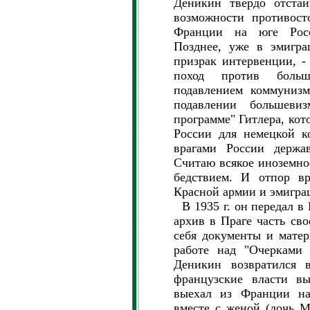
Деникин твердо отстаи
возможности противост
Франции на юге Рос
Позднее, уже в эмигра
призрак интервенции, - 
поход против больш
подавлением коммунизм
подавлении большеви
программе" Гитлера, кот
России для немецкой к
врагами России держа
Считаю всякое иноземно
бедствием. И отпор вр
Красной армии и эмигра
В 1935 г. он передал в
архив в Праге часть св
себя документы и матер
работе над "Очерками 
Деникин возвратился в
французские власти вы
выехал из Франции н
вместе с женой (дочь М