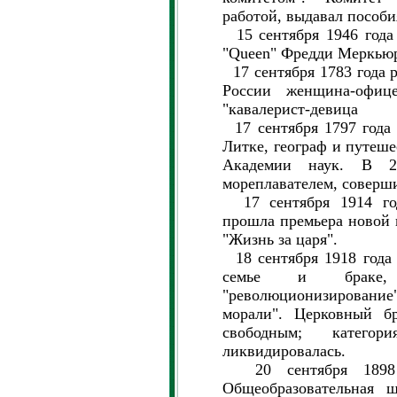
работой, выдавал пособ
15 сентября 1946 года
"Queen" Фредди Меркью
17 сентября 1783 года р
России женщина-офиц
"кавалерист-девица
17 сентября 1797 года
Литке, географ и путеше
Академии наук. В 
мореплавателем, соверш
17 сентября 1914 год
прошла премьера новой
"Жизнь за царя".
18 сентября 1918 года 
семье и браке,
"революционизирование
морали". Церковный бр
свободным; категор
ликвидировалась.
20 сентября 1898 г
Общеобразовательная ш