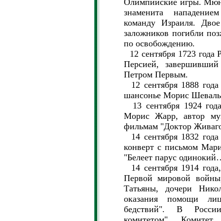
Олимпийские игры. Мюн
знаменита нападение
команду Израиля. Двое
заложников погибли поз
по освобождению.
12 сентября 1723 года 
Персией, завершивший
Петром Первым.
12 сентября 1888 года
шансонье Морис Шеваль
13 сентября 1924 года
Морис Жарр, автор му
фильмам "Доктор Живаго
14 сентября 1832 года
конверт с письмом Мар
"Белеет парус одинокий
14 сентября 1914 года,
Первой мировой войны
Татьяны, дочери Никол
оказания помощи ли
бедствий". В Росси
комитетом". Комитет