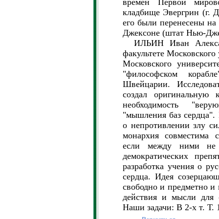
времен Первой миров
кладбище Эвергрин (г. Д
его были перенесены на
Джексоне (штат Нью-Дже
ИЛЬИН Иван Алексан
факультете Московского 
Московского университ
"философском кораб
Швейцарии. Исследоват
создал оригинальную 
необходимость "вер
"мышления баз сердца".
о непротивлении злу си
монархия совместима с
если между ними не 
демократических препя
разработка учения о рус
сердца. Идея созерцающ
свободно и предметно и 
действия и мысли для 
Наши задачи: В 2-х т. Т. 1