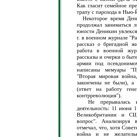
Как гласит семейное пре
трапу с парохода в Нью-Й
Некоторое время Дени
продолжал заниматься л
юности Деникин увлекся
г. в военном журнале "Р
рассказ о бригадной жи
работа в военной журн
рассказы и очерки о быт
армии под псевдонимо
написаны мемуары "П
"Вторая мировая война
закончены не были), а
(ответ на работу гене
контрреволюция").
Не прерывалась и е
деятельность: 11 июня 1
Великобритании и СШ
вопрос". Анализируя 
отмечал, что, хотя Сове
война и не желательн