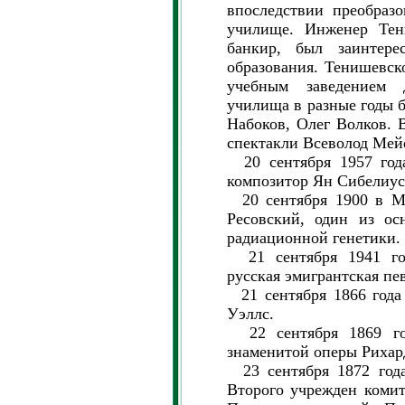
впоследствии преобраз
училище. Инженер Те
банкир, был заинтере
образования. Тенишевс
учебным заведением 
училища в разные годы
Набоков, Олег Волков. 
спектакли Всеволод Мей
20 сентября 1957 год
композитор Ян Сибелиус
20 сентября 1900 в Мо
Ресовский, один из ос
радиационной генетики.
21 сентября 1941 год
русская эмигрантская пе
21 сентября 1866 года
Уэллс.
22 сентября 1869 го
знаменитой оперы Рихард
23 сентября 1872 года
Второго учрежден комит