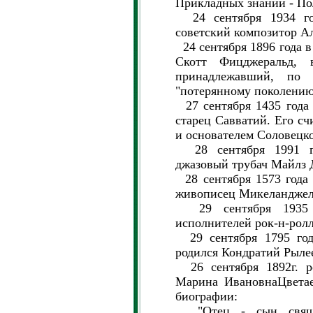
Прикладных знаний - По
24 сентября 1934 го
советский композитор А
24 сентября 1896 года в
Скотт Фицджеральд, в
принадлежавший, по
"потерянному поколению
27 сентября 1435 года 
старец Савватий. Его с
и основателем Соловецк
28 сентября 1991 го
джазовый трубач Майлз 
28 сентября 1573 года
живописец Микеланджел
29 сентября 1935 г
исполнителей рок-н-рол
29 сентября 1795 года
родился Кондратий Рылее
26 сентября 1892г. ро
Марина ИвановнаЦветае
биографии:
"Отец - сын священ