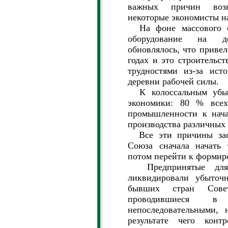
важных причин возн
некоторые экономисты н
На фоне массового ст
оборудование на д
обновлялось, что привел
годах и это строительст
трудностями из-за ист
деревни рабочей силы.
К колоссальным убыт
экономики: 80 % всех
промышленности к нача
производства различных
Все эти причины заст
Союза сначала начать 
потом перейти к форми
Предпринятые для 
ликвидировали убыточн
бывших стран Сове
проводившиеся 
непоследовательными,
результате чего конт