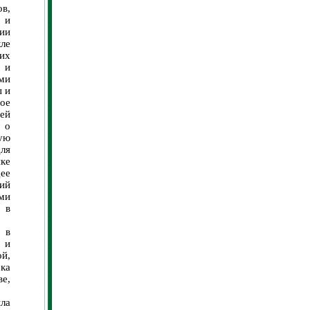
в,
 и
ии
ле
их
 и
ми
ы и
ое
шей
 о
ую
для
ке
щее
ий
ми
 в
 в
 и
й,
ка
е,
ла