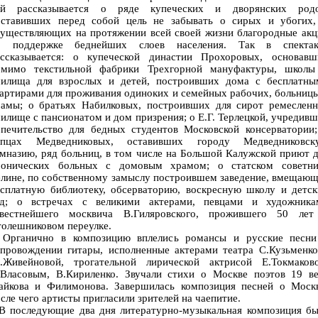
ей рассказывается о ряде купеческих и дворянских родо
оставивших перед собой цель не забывать о сирых и убогих,
существляющих на протяжении всей своей жизни благородные акц
о поддержке беднейших слоев населения. Так в спектак
ассказывается: о купеческой династии Прохоровых, основавш
омимо текстильной фабрики Трехгорной мануфактуры, школы
чилища для взрослых и детей, построивших дома с бесплатны
артирами для проживания одиноких и семейных рабочих, больниц
рамы; о братьях Набилковых, построивших для сирот ремесленн
илище с пансионатом и дом призрения; о Е.Г. Терлецкой, учредив
опечительство для бедных студентов Московской консерватории;
упцах Медведниковых, оставивших городу Медведниковск
мназию, ряд больниц, в том числе на Большой Калужской приют 
ронических больных с домовым храмом; о статском советни
лине, по собственному замыслу построившем заведение, вмещаю
есплатную библиотеку, обсерваторию, воскресную школу и детск
ад; о встречах с великими актерами, певцами и художника
звестнейшего москвича В.Гиляровского, прожившего 50 лет
олешниковом переулке.
рганично в композицию вплелись романсы и русские песни
опровождении гитары, исполненные актерами театра С.Кузьменко
.Живейновой, трогательной лирической актрисой Е.Токмаково
.Власовым, В.Кириленко. Звучали стихи о Москве поэтов 19 ве
айкова и Филимонова. Завершилась композиция песней о Москв
сле чего артисты пригласили зрителей на чаепитие.
 последующие два дня литературно-музыкальная композиция бы