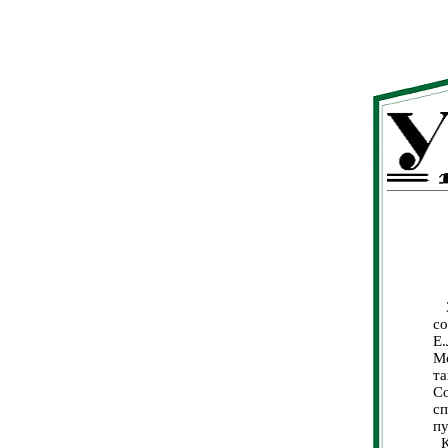
3
с
Е
Мо
та
С
с
пу
Ко