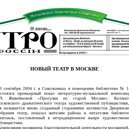
НОВЫЙ ТЕАТР В МОСКВЕ
 сентября 2004 г. в Сокольниках в помещении библиотеки № 1
остоялся премьерный показ литературно-музыкальной композиц
.Л. Живейновой «Прогулки по старой Москве». Коллект
сковского драматического театра художественной публицистики
к называется вновь созданный стараниями активистов Дворянск
обрания театр, показал жителям района и читателям библиоте
пектакль, поставленный в нетрадиционном жанре художественн
блицистики.
мпозиция посвящена благотворительной деятельности москвичей