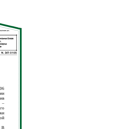
06
ии
ив
, –
ого
ки
ой
. В