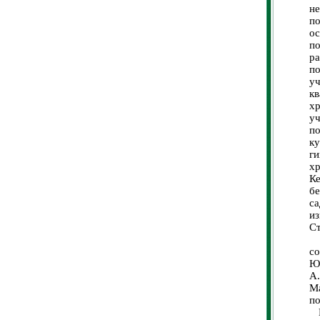
н
п
о
п
р
п
у
кв
х
уч
п
к
ги
х
Ке
б
с
и
Ст
О
с
Ю
А
М
по
В