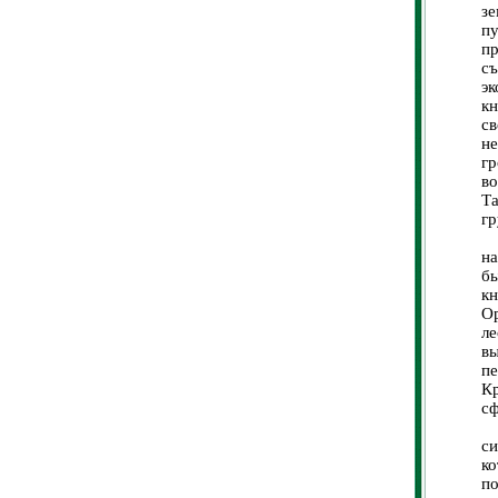
зе
п
пр
с
э
к
с
н
гр
во
Т
гр
2
на
б
кн
Ор
ле
в
п
К
сф
К
си
ко
п