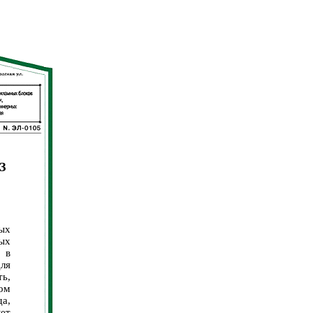
З
ых
рых
 в
для
ь,
ом
да,
ет