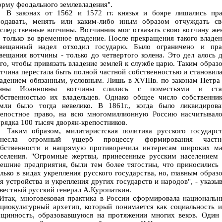
рму феодального землевладения".
 законах от 1562 и 1572 гг. князья и бояре лишались пра
родавать, менять или каким-либо иным образом отчуждать св
следственные вотчины. Вотчинник мог отказать свою вотчину же
 только во временное владение. После прекращения такого владе
авещанный надел отходил государю. Было ограничено и пра
вещания вотчины - только до четвертого колена. Это дел алось 
го, чтобы привязать владение землей к службе царю. Таким образ
тчина перестала быть полной частной собственностью и становил
адением обязанным, условным. Лишь в XVIIIв. по законам Петра
нны Иоанновны вотчины слились с поместьями и ста
обственностью их владельцев. Однако общее число собственник
емли было тогда невелико. В 1861г., когда было ликвидирова
репостное право, на всю многомиллионную Россию насчитывало
рядка 100 тысяч дворян-крепостников.
аким образом, милитаристская политика русского государст
анесла огромный ущерб процессу формирования частн
обственности и напрямую противоречила интересам широких ма
аселения. "Огромные жертвы, принесенные русским населением 
ешние предприятия, были тем более тягостны, что приносились
лько в видах укрепления русского государства, но, главным образ
я устройства и укрепления других государств и народов", - указы
вестный русский генерал А.Куропаткин.
так, многовековая практика в России сформировала национальн
циокультурный архетип, который понимается как социальность 
бщинность, образовавшуюся на протяжении многих веков. Один 