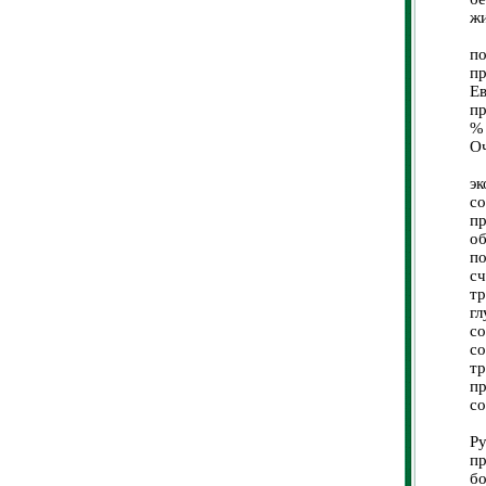
жи
В
п
пр
Е
пр
% 
Оч
В
эк
с
п
о
по
с
т
гл
со
с
т
п
со
1
Р
пр
бо