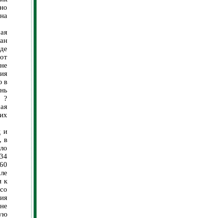
но
на
ая
ван
де
 от
 не
ия
ю в
знь
 ?
ая
сих
 и
, в
яло
234
160
ле
и к
 со
ия
не
ую