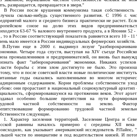
ть, развращается, превращается в зверя."
 России после крушения коммунизма такая собственность 
олучила сколько-нибудь существенного развития. С 1996 г. чис
едприятий малого и среднего бизнеса практически не растет. Есл
вропейском союзе на долю этих видов предпринимательст
иходится 63-67 % валового внутреннего продукта, а в Японии 52 -
, то в России соответствующий показатель равняется всего 10 - 11
ень мало имеется в России индивидуальных фермерских хозяйств.
.Путин еще в 2000 г. выдвинул лозунг "разбюрокрачивани
ономики. Четыре года спустя, выступая на XIV съезде Российск
оюза промышленников и предпринимателей, он вновь был вынужд
ризнать факт "забюрокрачивания" экономики. Никаких успехов
бласти борьбы с этим злом достигнуто не было. Это произош
тому, что и после советской власти новые политические институт
читанные годы оказались наполненными во многом историчес
радиционным содержанием. Корни проблемы собственности уход
убоко: они прорастают в национальный социокультурный архетип 
циальность, сформировавшуюся на протяжении веков. Этот архе
оздавал особенно большие препятствия на пути формирован
рудовой частной собственности на землю. Фактор
репятствовавшие формированию трудовой частной земельн
бственности следующие.
. Характер заселения территорий. Заселение Центра и Севе
усской равнины началось примерно с середины XII века
оисходило, как указывает американский исследователь Р.Пайпс, 
льшей части по инициативе и под водительством князей. И пот