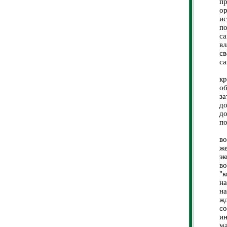
п
о
и
по
с
вл
с
с
У
кр
об
за
до
д
по
Д
во
же
э
в
"
н
н
ж
со
и
ма