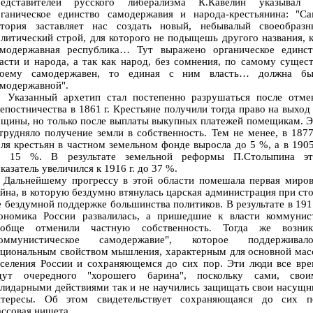
редставителей русского либерализма К.Кавелин указывал 
рганическое единство самодержавия и народа-крестьянина: "Са
стория заставляет нас создать новый, небывалый своеобразн
литический строй, для которого не подыщешь другого названия, 
амодержавная республика… Тут выражено органическое единст
асти и народа, а так как народ, без сомнения, по самому сущес
воему самодержавен, то единая с ним власть… должна бы
амодержавной".
казанный архетип стал постепенно разрушаться после отме
епостничества в 1861 г. Крестьяне получили тогда право на выход
щины, но только после выплаты выкупных платежей помещикам. 
трудняло получение земли в собственность. Тем не менее, в 1877
ля крестьян в частном земельном фонде выросла до 5 %, а в 1905
о 15 %. В результате земельной реформы П.Столыпина эт
казатель увеличился к 1916 г. до 37 %.
альнейшему прогрессу в этой области помешала первая миров
йна, в которую бездумно втянулась царская администрация при ст
 бездумной поддержке большинства политиков. В результате в 191
кономика России развалилась, а пришедшие к власти коммунис
ообще отменили частную собственность. Тогда же возник
коммунистическое самодержавие", которое поддерживало
ациональным свойством мышления, характерным для основной мас
аселения России и сохраняющемся до сих пор. Эти люди все вре
дут очередного "хорошего барина", поскольку сами, свои
лидарными действиями так и не научились защищать свои насущ
нтересы. Об этом свидетельствует сохраняющаяся до сих п
ссовая нищета.