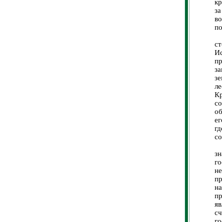
кр
з
во
по
3
ст
И
п
за
зе
л
К
со
о
ег
гд
со
4
з
г
не
п
на
п
я
с
го