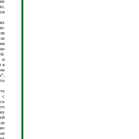
ние
о,
ков
их
ью.
ли
ла
ния
вке
й.
 и
я в
им
ы",
ого
те
 с
сь
что
их
дей
ла
во
ак
ник