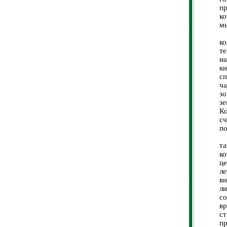
п
к
мы
5
ко
т
на
кн
с
ча
зо
з
К
сч
по
5
та
ко
це
ле
в
ли
со
в
с
п