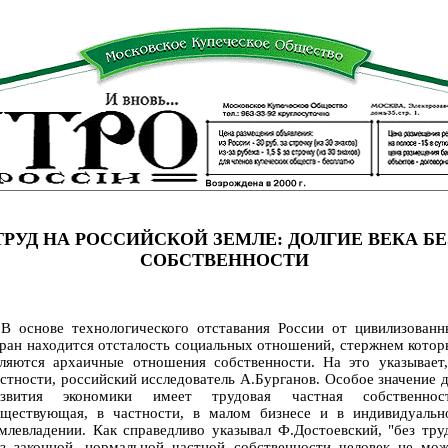
ТРУД НА РОССИЙСКОЙ ЗЕМЛЕ: ДОЛГИЕ ВЕКА БЕ
СОБСТВЕННОСТИ
 основе технологического отставания России от цивилизованн
ран находится отсталость социальных отношений, стержнем кото
вляются архаичные отношения собственности. На это указывает,
стности, российский исследователь А.Бурганов. Особое значение 
азвития экономики имеет трудовая частная собственност
уществующая, в частности, в малом бизнесе и в индивидуальн
млевладении. Как справедливо указывал Ф.Достоевский, "без тру
ез законной, нормальной частной собственности человек не мож