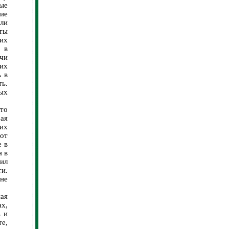
ные
ие
или
ты
их
 в
чи
их
ь в
ть.
ых
то
рая
их
 от
е в
я в
ил
и.
не
ая
ах,
ь и
е,