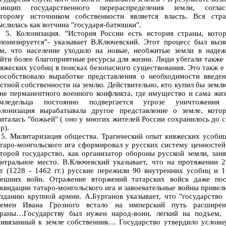
ринцип государственного перераспределения земли, соглас
оторому источником собственности является власть. Вся стра
слилась как вотчина "государя-батюшки".
. Колонизация. "История России есть история страны, котор
лонизируется"- указывает В.Ключевский. Этот процесс был выз
ем, что население уходило на новые, необжитые земли в надеж
йти более благоприятные ресурсы для жизни. Люди убегали также
яжеских усобиц в поисках безопасного существования. Это такж е
пособствовало выработке представления о необходимости введен
стной собственности на землю. Действительно, кто купил бы земл
не перманентного военного конфликта, где имущество и сама жи
емледельца постоянно подвергается угрозе уничтожения
олонизация вырабатывала другое представление о земле, котор
италась "божьей" ( оно у многих жителей России сохранилось до 
р).
. Милитаризация общества. Трагический опыт княжеских усобиц
таро-монгольского ига сформировал у русских систему ценностей
торой государство, как организатор обороны русской земли, зан
нтральное место. В.Ключевский указывает, что на протяжении 
т (1228 - 1462 гг.) русские пережили 90 внутренних усобиц и 
нешних войн. Отражение вторжений татарских войск даже пос
квидации татаро-монгольского ига и завоевательные войны привел
зданию крупной армии. А.Бурганов указывает, что "государство
ремен Ивана Грозного встало на имперский путь расширен
траны…Государству был нужен народ-воин, легкий на подъем, 
ривязанный к земле собственник… Государство утвердило условн