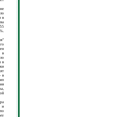
не
ло
и в
ва
 55
 %.
я"
ого
ен
 в
ло
ы в
ки
ят
- в
тип
ия
ы,
ой
ра
 и
"по
ому