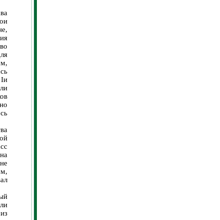
ва
ои
не,
ния
во
для
ом,
ась
 Iи
ли
ов
но
сь
ва
ой
сс
на
 не
ом,
вал
ый
или
из