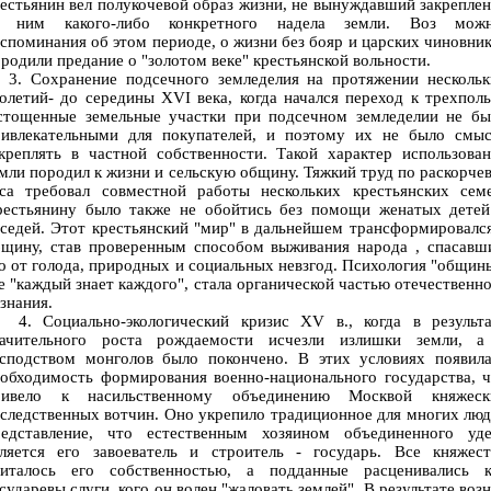
естьянин вел полукочевой образ жизни, не вынуждавший закрепле
а ним какого-либо конкретного надела земли. Воз можн
споминания об этом периоде, о жизни без бояр и царских чиновни
родили предание о "золотом веке" крестьянской вольности.
. Сохранение подсечного земледелия на протяжении нескольк
олетий- до середины XVI века, когда начался переход к трехпол
стощенные земельные участки при подсечном земледелии не бы
ривлекательными для покупателей, и поэтому их не было смыс
креплять в частной собственности. Такой характер использова
мли породил к жизни и сельскую общину. Тяжкий труд по раскорче
еса требовал совместной работы нескольких крестьянских семе
рестьянину было также не обойтись без помощи женатых детей
седей. Этот крестьянский "мир" в дальнейшем трансформировалс
бщину, став проверенным способом выживания народа , спасавш
о от голода, природных и социальных невзгод. Психология "общин
е "каждый знает каждого", стала органической частью отечественн
знания.
. Социально-экологический кризис XV в., когда в результа
начительного роста рождаемости исчезли излишки земли, а
осподством монголов было покончено. В этих условиях появила
обходимость формирования военно-национального государства, 
ривело к насильственному объединению Москвой княжеск
следственных вотчин. Оно укрепило традиционное для многих лю
редставление, что естественным хозяином объединенного уде
вляется его завоеватель и строитель - государь. Все княжест
читалось его собственностью, а подданные расценивались к
сударевы слуги, кого он волен "жаловать землей". В результате воз