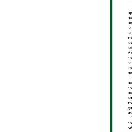
фо
В
п
на
но
з
за
то
во
вл
А
с
з
к
по
Т
н
с
н
вн
то
дл
из
И
со
о