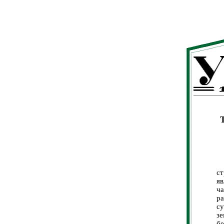
В
ст
я
ча
р
с
зе
б