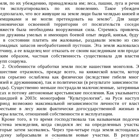
мля, по их убеждению, принадлежала им; леса, пашни, луга и реч
ути эксплуатировались по их повелению. Такое убежден
едполагало, что все живущие на земле люди были челядью князей 
ъемщиками и не могли претендовать на землю". Для защи
кономически освоенной территории от посягательств соседн
няжеств была необходима вооруженная сила. Стремясь привлечь
вои дружины умелых и имеющих боевой опыт людей, князья, буду
е в состоянии платить им жалованье, раздавали землю из сво
омадных запасов необработанной пустоши. Эта земля жаловалас
тчину, а ее владелец мог отказать ее своим наследникам или прода
аким образом, частная собственность существовала для властн
упп социума.
. Особенности обработки земли после нашествия монголов. Э
шествие отразилось, прежде всего, на княжеской власти, кото
ыла серьезно ослаблена как физически (вследствие гибели мног
язей и дружинников), так и политически (в результате зависимости
ды). Существенно меньше пострадали малочисленные, затерянны
сах и потому автономные крестьянские поселения. Как указываетс
ышедшей в 2003г. монографии "Культурология", на Руси наступ
ериод возможно максимальной независимости личности от власт
рестьяне в лесу жили фактически догосударственной жизнью в
еры власти, отношений собственности и эксплуатации.
роме того, в то время господствовала так называемая подсечн
стема земледелия, когда сводился лес на определенных участк
торые затем засевались. Через три-четыре года земля истощалас
одсеку забрасывали и осваивали новые участки. В результат