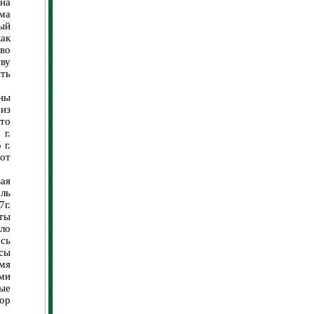
на
ма
ый
как
во
тву
ть
ны
 из
Это
 г.
 г.
от
ая
оль
7г.
ты
ло
сь
сы
мя
ми
ные
ор