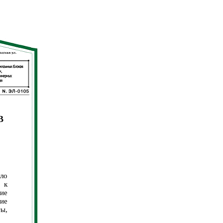
В
ло
 к
ие
ие
ты,