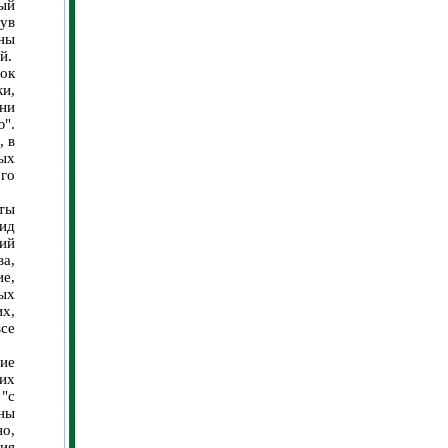
дый
нув
аны
й.
ок
и,
 ни
".
, в
ых
го
ты
нид
ний
ва,
е,
ых
их,
все
ние
их
"с
аны
но,
ия