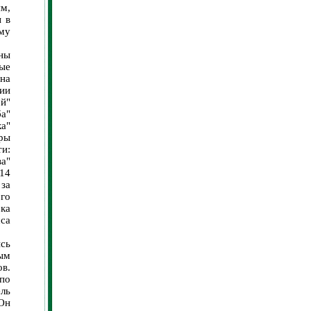
м,
ы в
му
аны
ые
на
ии
й"
а"
ка"
ры
и:
ва"
14
за
го
ка
сса
сь
ым
ов.
по
ль
Он