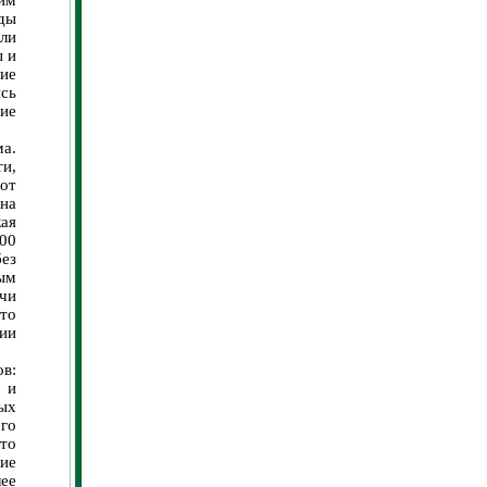
им
ды
ли
ы и
щие
ись
гие
а.
ти,
от
на
ая
00
без
ым
ячи
то
ии
ов:
 и
ых
ого
то
ие
ее