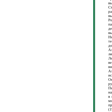
в
С
ра
в
Ро
п
д
в
Н
те
д
А
ли
Ле
в
в
А
и
Он
р
П
н
в 
мн
пр
(1