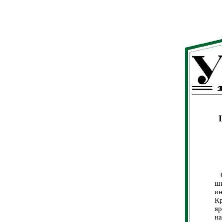
С
ш
и
К
яр
на