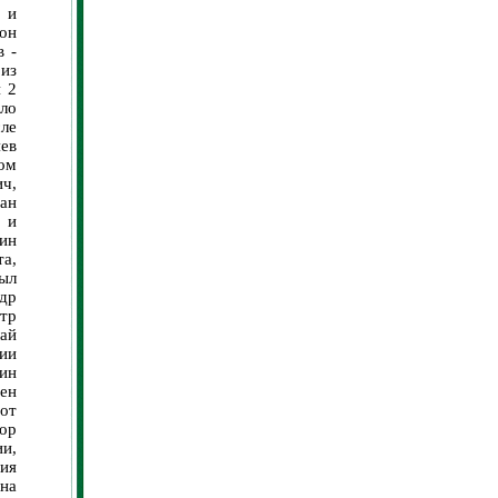
 и
он
в -
из
и 2
ло
ле
ев
ом
ич,
ан
 и
вин
та,
ыл
др
тр
ай
рии
ин
ен
от
тор
ии,
ния
ина