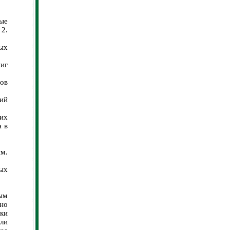
ые
 2.
ых
ниг
ов
ий
их
я в
м.
ых
дым
вно
ики
ыли