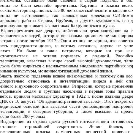
ничтожены, остальные были свалены в сырые подвалы, и бол
икогда не были кем-либо прочитаны. Картины и эскизы велик
сских мастеров хранились все 80 лет советской власти в запасника
икогда не выставлялись, так великолепная коллекция С.И.Зимин
одержащая работы Серова, Врубеля, и других художников, сегод
агополучно догнивает в запасниках Бахрушинского музея.
ышеперечисленные декреты действовали деморализующе на т
теллигентных людей, которые по разным причинам не эмигриров
 страны после октября 1917г. Одни из них не верили, что советс
ласть продержится долго, и потому остались, другие не успе
ыехать. Но были и такие патриоты, которые ни при как
бстоятельствах не хотели порывать с родиной. Российск
теллигенция, известная в мире своей высокой духовностью, теп
олжна была мириться с насильственным внедрением партийных но
нимания культуры, моноидеологизацией духовной жизни.
асть жестоко подавляла всякое инакомыслие, и поэтому она ос
одозрительно относилась к интеллигенции, видела в ней опл
ейного и духовного сопротивления. Репрессии, которые применял
 отдельным людям и группам населения в первые годы правлен
ветов, приняли массовый характер в 1922 г, после издания декр
ИК от 10 августа "Об административной высылке". Этот декрет с
ридической основой для высылки части оппозиционно настроенн
нтеллигенции, в северные губернии, а также высылки за преде
ссии более 200 ученых.
ыдворение из страны цвета русской интеллигенции готовилось
бстановке строжайшей секретности. Ленин боялся, ч
реждевременная огласка намеченных репрессий приведет