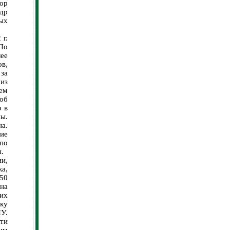
тор
др
ых
 г.
По
лее
в,
 за
из
ем
об
о в
ны.
на.
ие
по
.
и,
а,
50
на
их
ку
У.
ти