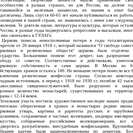
нтеллигенции. Творческие личности нашли применение сво
пособностям в разных странах, но для России, на долгие го
стававшейся за железным занавесом, их знания и опыт бы
досягаемы. Лишь спустя 60-65 лет начали публиковаться их работ
оизведения в нашей стране, но знакомились с ними уже следую
коления. Те деятели науки, литературы и культуры, которые остал
России, в разные годы подвергались репрессиям и высылкам, мно
 них скончались в ГУЛАГе.
ерковь понесла невосполнимые потери в годы тоталитаризм
кретом от 20 января 1918 г., который назывался "О свободе совес
ерковных и религиозных обществ" церковь была отделена 
осударства. Большевики поняли этот декрет, как разрешение 
вободу от совести. Соответственно и действовали, уничтож
ерковную собственность и сами церкви. В Москве из 6
йствующих храмов осталось 100. Не меньшие потери понесли все 
сключения религиозные конфессии страны. Согласно некотор
падным источникам, в период с 1918 по 1930 г.г. погибли 42 тыс
равославных священнослужителей. Было разрушено и закры
громное количество монастырей, существовавших на территор
раны с 12-14 веков.
чальная участь постигла художественное наследие наших предк
ачительно оберегаемые в храмах и монастырях редкие иконы
ерковная утварь, картины и раритеты русских и зарубежн
дожников, сохраняемые в частных коллекциях, шедевры ювелирн
скусства, собираемые российскими коллекционерами, все э
одверглось разграблению, внесудебным конфискациям. Крупнейш
обрания картин были национализированы по декретам. Бол