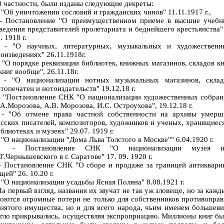
частности, были изданы следующие декреты:
"Об уничтожении сословий и гражданских чинов" 11.11.1917 г.,
 Постановление "О преимущественном приеме в высшие учебн
ведения представителей пролетариата и беднейшего крестьянства"
. 1918 г.
 "О научных, литературных, музыкальных и художественн
оизведениях" 26.11.1918г.
"О порядке реквизиции библиотек, книжных магазинов, складов к
книг вообще", 26.11.18г.
 "О национализации нотных музыкальных магазинов, склад
топечатен и нотоиздательств" 19.12.18 г.
 "Постановление СНК "О национализации художественных собран
А.Морозова, А.В. Морозова, И.С. Остроухова", 19.12.18 г.
 "Об отмене права частной собственности на архивы умерш
сских писателей, композиторов, художников и ученых, хранящиес
блиотеках и музеях" 29.07. 1919 г.
"О национализации "Дома Льва Толстого в Москве"" 6.04.1920 г.
 Постановление СНК "О национализации музея и
Г.Чернышевского в г. Саратове" 17. 09. 1920 г.
 Постановление СНК "О сборе и продаже за границей антикварн
щей" 26. 10.20 г.
"О национализации усадьбы Ясная Поляна" 8.08.1921 г.
 первый взгляд, названия их звучат не так уж зловеще, но за каж
оются огромные потери не только для собственников противопра
нятого имущества, но и для всего народа, чьим именем большев
гло прикрывались, осуществляя экспроприацию. Миллионы книг б