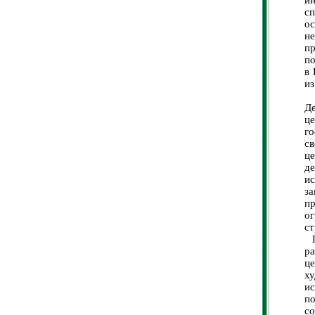
и
с
о
не
пр
по
в 
из
Ц
Де
ц
г
с
ц
де
и
за
п
о
ст
Пе
р
ц
ху
и
п
с