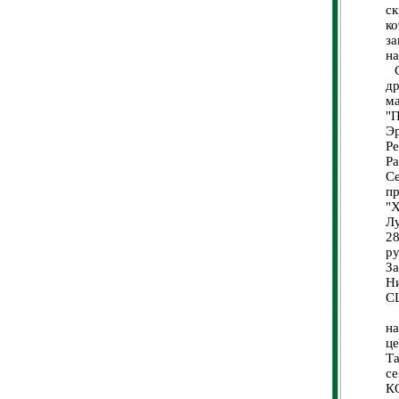
с
ко
з
на
Со
д
м
"
Э
Р
Ра
С
п
"Х
Л
2
р
З
Ни
С
Д
н
це
Т
с
К