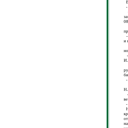
В 
- 
-
за
08
-
пр
- 
и 
-
но
-
И.
-
ру
би
- 
-
Н.
-
ве
- 
На
кр
от
на