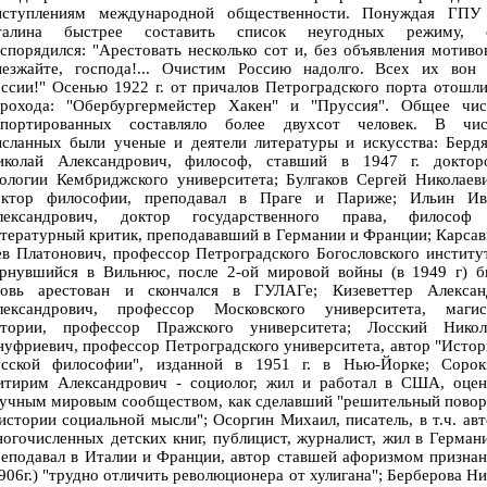
ыступлениям международной общественности. Понуждая ГПУ
талина быстрее составить список неугодных режиму, 
спорядился: "Арестовать несколько сот и, без объявления мотиво
ыезжайте, господа!... Очистим Россию надолго. Всех их вон 
ссии!" Осенью 1922 г. от причалов Петроградского порта отошл
арохода: "Обербургермейстер Хакен" и "Пруссия". Общее чис
епортированных составляло более двухсот человек. В чис
ысланных были ученые и деятели литературы и искусства: Бердя
иколай Александрович, философ, ставший в 1947 г. доктор
ологии Кембриджского университета; Булгаков Сергей Николаев
октор философии, преподавал в Праге и Париже; Ильин Ив
лександрович, доктор государственного права, философ
тературный критик, преподававший в Германии и Франции; Карса
в Платонович, профессор Петроградского Богословского институ
ернувшийся в Вильнюс, после 2-ой мировой войны (в 1949 г) б
новь арестован и скончался в ГУЛАГе; Кизеветтер Алексан
лександрович, профессор Московского университета, магис
стории, профессор Пражского университета; Лосский Никол
уфриевич, профессор Петроградского университета, автор "Исто
усской философии", изданной в 1951 г. в Нью-Йорке; Сорок
итирим Александрович - социолог, жил и работал в США, оцен
аучным мировым сообществом, как сделавший "решительный повор
истории социальной мысли"; Осоргин Михаил, писатель, в т.ч. ав
огочисленных детских книг, публицист, журналист, жил в Герман
еподавал в Италии и Франции, автор ставшей афоризмом призна
906г.) "трудно отличить революционера от хулигана"; Берберова Н