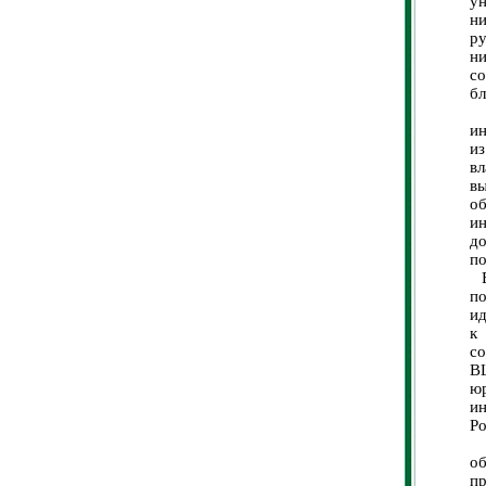
у
н
ру
н
с
бл
В
ин
из
в
в
о
ин
д
по
Вл
п
ид
к
со
ВЦ
ю
и
Ро
В
о
п