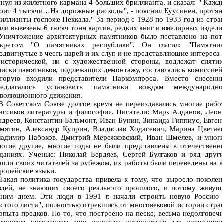
нул из жилетного кармана 4 больших бриллианта, и сказал: " Каж
оит 4 тысячи…На дорожные расходы", - пояснил Куусинен, протя
иллианты госпоже Пеккала." За период с 1928 по 1933 год из стр
ли вывезены 6 тысяч тонн картин, редких книг и ювелирных издели
ничтожение архитектурных памятников было поставлено на пот
екретом "О памятниках республики". Он гласил: "Памятник
здвигнутые в честь царей и их слуг, и не представляющие интереса
 исторической, ни с художественной стороны, подлежат снятию
иски памятников, подлежащих демонтажу, составлялись комиссией
оторую входили представители Наркомпроса. Вместо снесенн
редлагалось установить памятники вождям международно
еволюционного движения.
 Советском Союзе долгое время не переиздавались многие рабо
ассиков литературы и философии. Писатели: Марк Алданов, Лео
дреев, Константин Бальмонт, Иван Бунин, Зинаида Гиппиус, Евге
мятин, Александр Куприн, Владислав Ходасевич, Марина Цветае
ладимир Набоков, Дмитрий Мережковский, Иван Шмелев, и многи
ногие другие, многие годы не были представлены в отечественн
даниях. Ученые: Николай Бердяев, Сергей Булгаков и ряд друг
шли своих читателей за рубежом, их работы были переведены на 
ропейские языки.
кая политика государства привела к тому, что выросло поколе
юдей, не знающих своего реального прошлого, и потому живущ
дним днем. Эти люди в 1991 г. начали строить новую Россию 
стого листа", полностью отрекшись от многовековой истории стр
опыта предков. Но то, что построено на песке, весьма недолговеч
 многим поколениям еще придется потрудиться для превращен