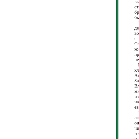
вы
ст
бр
бы
У
д
во
с
Сп
к
п
р
В
кл
Ан
За
В
м
из
на
ев
Та
л
о
чи
и 
и