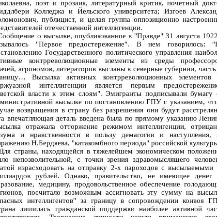
колаевна, поэт и прозаик, литературный критик, почетный док
иддлбери Колледжа и Йельского университета; Изгоев Алексан
оломонович, публицист, и целая группа оппозиционно настроенн
едставителей отечественной интеллигенции.
общение о высылке, опубликованное в "Правде" 31 августа 1922
азывалось "Первое предостережение". В нем говорилось: "
становлению Государственного политического управления наибо
ктивные контрреволюционные элементы из среды профессоро
ачей, агрономов, литераторов высланы в северные губернии, часть
раницу… Высылка активных контрреволюционных элементов 
уржуазной интеллигенции является первым предостережени
оветской власти к этим слоям". Эмигранты подписывали бумагу 
министративной высылке по постановлению ГПУ с указанием, чт
учае возвращения в страну без разрешения они будут расстреля
а впечатляющая деталь введена была по прямому указанию Лени
ысылка отражала отторжение режимом интеллигенции, отрицан
азума и нравственности в пользу демагогии и наступления, 
ражению Н.Бердяева, "катакомбного периода" российской культуры
ля страны, находящейся в тяжелейшем экономическом положени
ыло непозволительной, с точки зрения здравомыслящего человек
ратой израсходовать на отправку 2-х пароходов с высылаемыми 
иллиардов рублей. Однако, правительство, не имеющее денег 
бразование, медицину, продовольственное обеспечение голодающ
егионов, посчитало возможным ассигновать эту сумму на высыл
опасных интеллигентов" за границу в сопровождении конвоя ГП
трана лишилась гражданской поддержки наиболее активной час