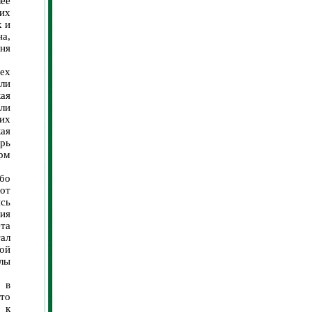
ее
их
х и
а,
ня
ех
али
кая
ли
их
ая
ерь
рм
обо
от
ись
ия
ета
тал
ой
лы
 в
то
 к