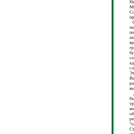
Ни
М
С
пр
Со
н
по
а
вр
г
б
с
ад
сл
Эт
В
р
вы
Д
б
т
м
о
р
"
С