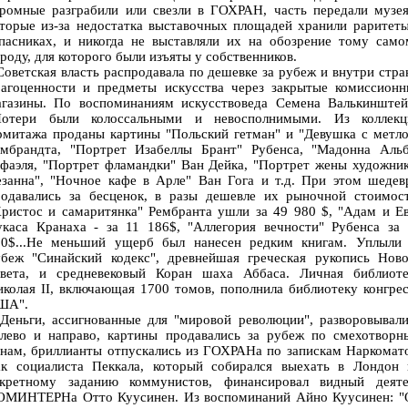
кромные разграбили или свезли в ГОХРАН, часть передали музея
торые из-за недостатка выставочных площадей хранили раритет
апасниках, и никогда не выставляли их на обозрение тому само
роду, для которого были изъяты у собственников.
ветская власть распродавала по дешевке за рубеж и внутри стр
рагоценности и предметы искусства через закрытые комиссионн
агазины. По воспоминаниям искусствоведа Семена Валькинштей
Потери были колоссальными и невосполнимыми. Из коллекц
рмитажа проданы картины "Польский гетман" и "Девушка с метло
ембрандта, "Портрет Изабеллы Брант" Рубенса, "Мадонна Альб
фаэля, "Портрет фламандки" Ван Дейка, "Портрет жены художни
езанна", "Ночное кафе в Арле" Ван Гога и т.д. При этом шедев
родавались за бесценок, в разы дешевле их рыночной стоимост
ристос и самаритянка" Рембранта ушли за 49 980 $, "Адам и Е
укаса Кранаха - за 11 186$, "Аллегория вечности" Рубенса за 
80$...Не меньший ущерб был нанесен редким книгам. Уплыли 
убеж "Синайский кодекс", древнейшая греческая рукопись Ново
авета, и средневековый Коран шаха Аббаса. Личная библиоте
колая II, включающая 1700 томов, пополнила библиотеку конгре
ША".
еньги, ассигнованные для "мировой революции", разворовывали
алево и направо, картины продавались за рубеж по смехотворн
нам, бриллианты отпускались из ГОХРАНа по запискам Наркомат
ак социалиста Пеккала, который собирался выехать в Лондон 
екретному заданию коммунистов, финансировал видный деяте
ОМИНТЕРНа Отто Куусинен. Из воспоминаний Айно Куусинен: "