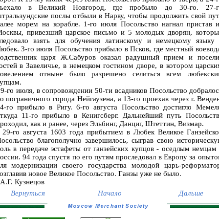
ъехало в Великий Новгород, где пробыло до 30-го. 27-г
тральзундские послы отбыли в Нарву, чтобы продолжить свой пу
алее морем на корабле. 1-го июля Посольство нагнал пристав 
осквы, привезший царское письмо и 5 молодых дворян, которы
ледовало взять для обучения латинскому и немецкому языку 
юбек. 3-го июля Посольство прибыло в Псков, где местный воевод
одственник царя Ж.Сабуров оказал радушный прием и посели
остей в Завеличье, в немецком гостином дворе, в котором царск
овелением отныне было разрешено селиться всем любекски
упцам.
-го июля, в сопровождении 50-ти всадников Посольство добрало
о пограничного города Нейгаузена, а 13-го проехав через г. Венде
4-го прибыло в Ригу. 6-го августа Посольство достигло Мемел
ткуда 11-го прибыло в Кенигсберг. Дальнейший путь Посольств
роходил, как и ранее, через Эльбинг, Данциг, Штеттин, Визмар.
9-го августа 1603 года прибытием в Любек Великое Ганзейско
осольство благополучно завершилось, сыграв свою историческу
оль в передаче эстафеты от ганзейских купцов - оседлым немцам
оссии. 94 года спустя по его путям проследовал в Европу за опыт
ля модернизации своего государства молодой царь-реформатор
озглавив новое Великое Посольство. Ганзы уже не было.
.Г. Кузнецов
Вернуться
Начало
Дальше