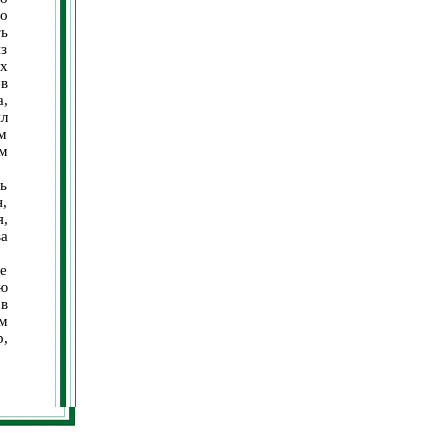
о
ть
из
х
в
а,
л
им
м
сь
н,
я,
а
е
ю
 в
ом
,