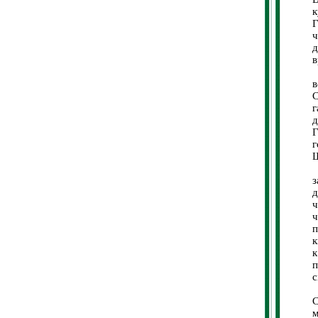
к
Г
ч
д
в
в
С
г
д
Г
Ш
П
з
д
ч
ч
п
к
к
п
с
С
м