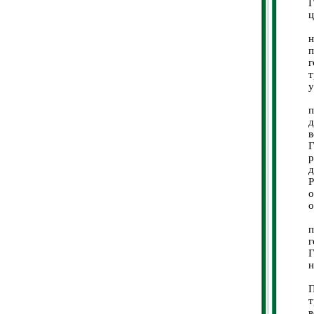
Г
ц
В
н
п
г
т
у
Д
п
д
в
Г
р
д
о
о
М
г
Г
н
7
П
т
в