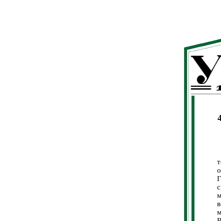
Р
о
Г
с
м
в
м
В