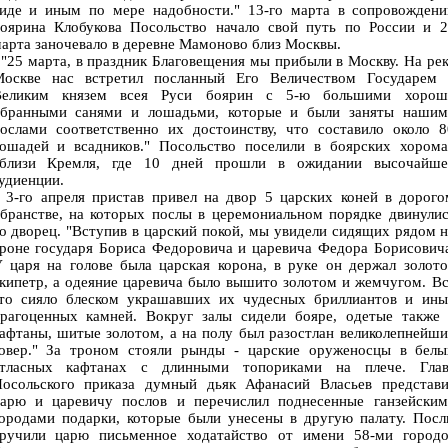
иде и иным по мере надобности." 13-го марта в сопровождени
оярина Клобукова Посольство начало свой путь по России и 2
арта заночевало в деревне Мамоново близ Москвы.
25 марта, в праздник Благовещения мы прибыли в Москву. На ре
оскве нас встретил посланный Его Величеством Государем 
Великим князем всея Руси боярин с 5-ю большими хорош
бранными санями и лошадьми, которые и были заняты нашим
ослами соответственно их достоинству, что составило около 8
ошадей и всадников." Посольство поселили в боярских хорома
близи Кремля, где 10 дней прошли в ожидании высочайше
удиенции.
-го апреля пристав привел на двор 5 царских коней в дорого
бранстве, на которых послы в церемониальном порядке двинули
о дворец. "Вступив в царский покой, мы увидели сидящих рядом 
роне государя Бориса Федоровича и царевича Федора Борисович
 царя на голове была царская корона, в руке он держал золот
кипетр, а одеяние царевича было вышито золотом и жемчугом. В
то сияло блеском украшавших их чудесных бриллиантов и ины
рагоценных камней. Вокруг залы сидели бояре, одетые также 
афтаны, шитые золотом, а на полу был разостлан великолепнейш
овер." За троном стояли рынды - царские оруженосцы в белы
тласных кафтанах с длинными топориками на плече. Глав
осольского приказа думный дьяк Афанасий Власьев представи
арю и царевичу послов и перечислил поднесенные ганзейским
ородами подарки, которые были унесены в другую палату. Посл
ручили царю письменное ходатайство от имени 58-ми городо