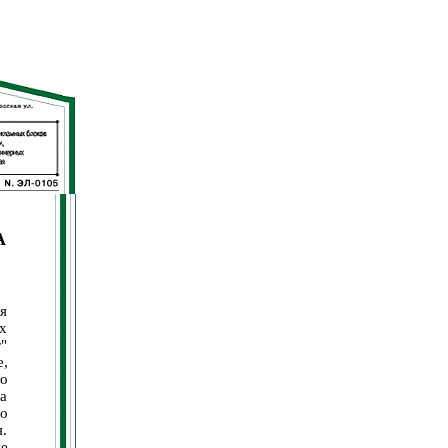
А
ия
х
"
,
о
а
о
.
е