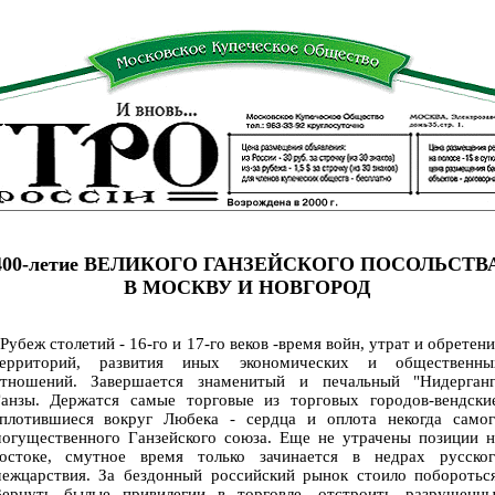
400-летие ВЕЛИКОГО ГАНЗЕЙСКОГО ПОСОЛЬСТВ
В МОСКВУ И НОВГОРОД
убеж столетий - 16-го и 17-го веков -время войн, утрат и обретен
территорий, развития иных экономических и общественны
тношений. Завершается знаменитый и печальный "Нидерганг
анзы. Держатся самые торговые из торговых городов-вендские
плотившиеся вокруг Любека - сердца и оплота некогда самог
огущественного Ганзейского союза. Еще не утрачены позиции н
остоке, смутное время только зачинается в недрах русског
ежцарствия. За бездонный российский рынок стоило побороться
ернуть былые привилегии в торговле, отстроить разрушенны