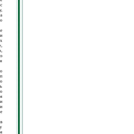
с
,
а
то
е
 и
х
,
,
из
н
о
п
о
ь
о
м
ли
ии
е
в
гу
м