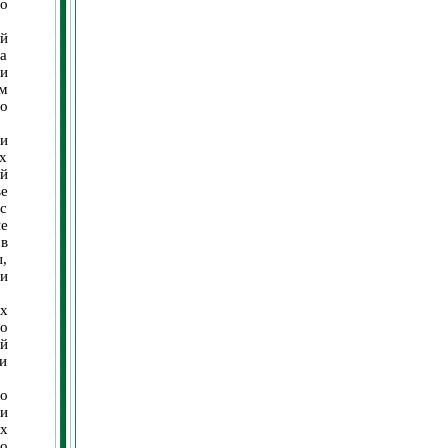
го
й
ва
и
ем
о
и
х
й
ве
с
е
в
,
и
их
о
й
ми
о
и
их
го