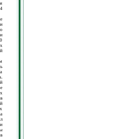
и
4
ке
и
о
и
0
х
й
м
сь
на
а.
ой
се
х
в
ий
х
а
л
и
ы
в