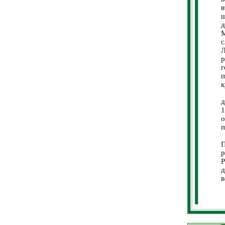
в
ш
д
М
с
Л
р
г
п
к
9
д
1
о
п
2
П
р
Р
д
в
А