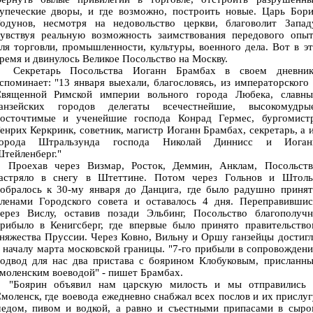
упеческие дворы, и где возможно, построить новые. Царь Бори
одунов, несмотря на недовольство церкви, благоволит Западу
увствуя реальную возможность заимствования передового опыт
ля торговли, промышленности, культуры, военного дела. Вот в э
ремя и двинулось Великое Посольство на Москву.
Секретарь Посольства Иоганн Брамбах в своем дневник
споминает: "13 января выехали, благословясь, из императорского
вященной Римской империи вольного города Любека, славны
анзейских городов делегаты всечестнейшие, высокомудрые
осточтимые и ученейшие господа Конрад Гермес, бургомистр
енрих Керкринк, советник, магистр Иоганн Брамбах, секретарь, а 
города Штральзунда господа Николай Диннисс и Иоган
тейленберг."
роехав через Визмар, Росток, Деммин, Анклам, Посольств
астряло в снегу в Штеттине. Потом через Гольнов и Штоль
обралось к 30-му января до Данцига, где было радушно принят
ленами Городского совета и оставалось 4 дня. Переправившис
ерез Вислу, оставив позади Эльбинг, Посольство благополучн
рибыло в Кенигсберг, где впервые было принято правительство
няжества Пруссии. Через Ковно, Вильну и Оршу ганзейцы достиг
 началу марта московской границы. "7-го прибыли в сопровожден
одвод для нас два пристава с боярином Клобуковым, присланны
моленским воеводой" - пишет Брамбах.
"Боярин объявил нам царскую милость и мы отправились 
моленск, где воевода ежедневно снабжал всех послов и их прислу
едом, пивом и водкой, а равно и съестными припасами в сыро