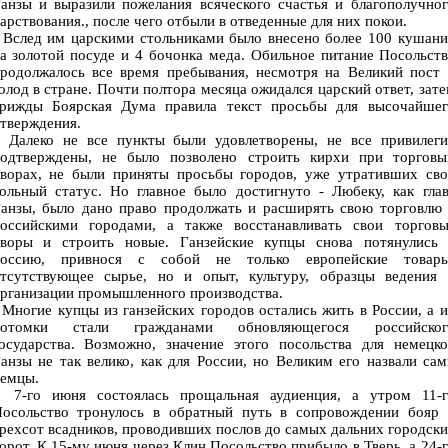
анзы и выразили пожелания всяческого счастья и благополучно
арствования., после чего отбыли в отведенные для них покои.
след им царскими стольниками было внесено более 100 кушани
а золотой посуде и 4 бочонка меда. Обильное питание Посольст
родолжалось все время пребывания, несмотря на Великий пост 
олод в стране. Почти полтора месяца ожидался царский ответ, зат
рижды Боярская Дума правила текст просьбы для высочайшег
тверждения.
алеко не все пункты были удовлетворены, не все привилеги
одтверждены, не было позволено строить кирхи при торговы
ворах, не были приняты просьбы городов, уже утративших сво
ольный статус. Но главное было достигнуто - Любеку, как гла
анзы, было дано право продолжать и расширять свою торговлю 
оссийскими городами, а также восстанавливать свои торговы
воры и строить новые. Ганзейские купцы снова потянулись 
Россию, привнося с собой не только европейские товары
тсутствующее сырье, но и опыт, культуру, образцы ведения 
рганизации промышленного производства.
ногие купцы из ганзейских городов остались жить в России, а 
потомки стали гражданами обновляющегося российског
осударства. Возможно, значение этого посольства для немецко
анзы не так велико, как для России, но Великим его назвали са
емцы.
-го июня состоялась прощальная аудиенция, а утром 11-г
осольство тронулось в обратный путь в сопровождении бояр 
рехсот всадников, проводивших послов до самых дальних городск
орот. К 15-му июня через Клин Посольство прибыло в Тверь, а 24-