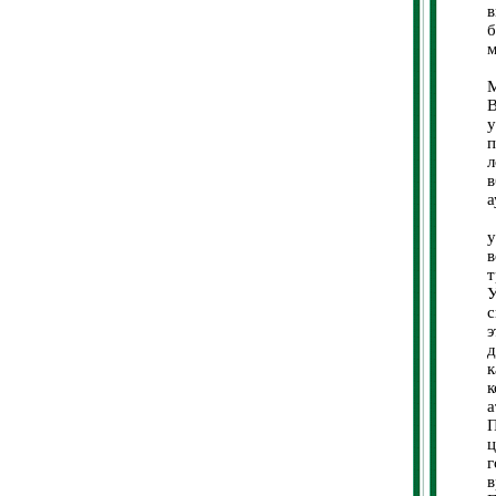
в
б
м
"
М
у
п
л
в
а
3
у
в
т
У
с
э
д
к
к
а
П
ц
г
в